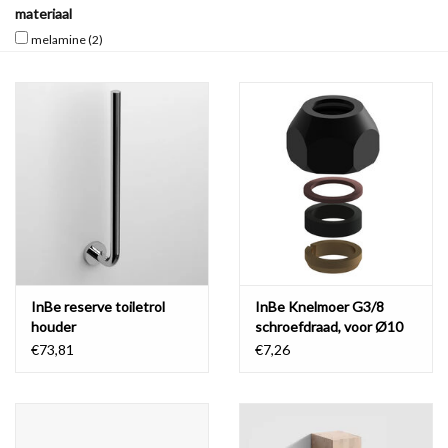
materiaal
melamine
(2)
Spiegels
Badkamer accessoires
reserveonderdelen
Merken
InBe reserve toiletrol
InBe Knelmoer G3/8
houder
schroefdraad, voor Ø10
mm vaste aansluitbuis,
€73,81
€7,26
mat zwart