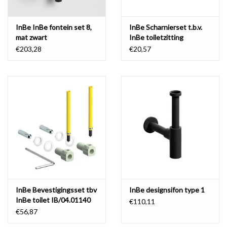
InBe InBe fontein set 8,
InBe Scharnierset t.b.v.
mat zwart
InBe toiletzitting
IB/04.06070.20 of
€203,28
€20,57
IB/04.06070.21
InBe Bevestigingsset tbv
InBe designsifon type 1
InBe toilet IB/04.01140
€110,11
en IB/04.01141.xx
€56,87