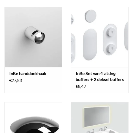
InBe handdoekhaak
InBe Set van 4 zitting
buffers + 2 deksel buffers
€27,83
voor InBe toiletzitting
€8,47
IB/04.06070.xx