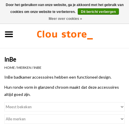
Door het gebruiken van onze website, ga je akkoord met het gebruik van
cookies om onze website te verbeteren.
Dit bericht verbergen
0 Artikelen - €0,00
Meer over cookies »
Home
Wastafels
InBe
Fonteinsets
HOME
/
MERKEN
/
INBE
Fonteinen
InBe badkamer accessoires hebben een functioneel design.
Hun ronde vorm in glanzend chroom maakt dat deze accessoires
Toiletten
altijd goed zijn.
Kranen & afvoeren
Meubels