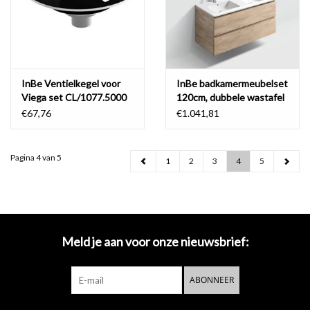
InBe Ventielkegel voor
InBe badkamermeubelset
Viega set CL/1077.5000
120cm, dubbele wastafel
incl. stop-go-techniek
€67,76
€1.041,81
Pagina 4 van 5
1
2
3
4
5
Meld je aan voor onze nieuwsbrief:
ABONNEER