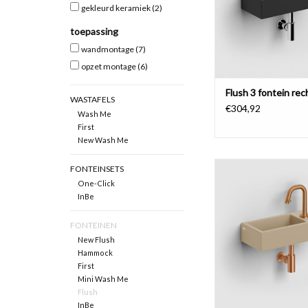
gekleurd keramiek
(2)
toepassing
wandmontage
(7)
opzet montage
(6)
Flush 3 fontein rec
WASTAFELS
€304,92
Wash Me
First
New Wash Me
Flush 3 fontein, gekleu
FONTEINSETS
met kranenbank en 
One-Click
rechts.
InBe
TOEVOEGEN AAN WI
FONTEINEN
New Flush
Hammock
First
Mini Wash Me
Flush
InBe