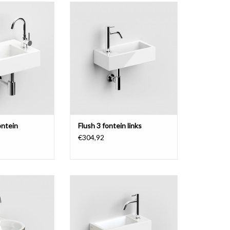
in, plus model.
Flush 3 fontein, met kranenbank
links.
N WINKELWAGEN
TOEVOEGEN AAN WINKELWAGEN
ontein
Flush 3 fontein links
€304,92
Flush 3 fontein 36cm, met of
zonder kraangat, met afvoerplug,
 inclusief sifon.
mat wit keramiek. Verkrijgbaar in
N WINKELWAGEN
linkse en rechtse variant.
TOEVOEGEN AAN WINKELWAGEN