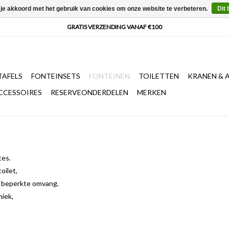
 je akkoord met het gebruik van cookies om onze website te verbeteren.
Dit 
AFELS
FONTEINSETS
FONTEINEN
TOILETTEN
KRANEN & 
CCESSOIRES
RESERVEONDERDELEN
MERKEN
tes.
oilet,
an beperkte omvang.
miek,