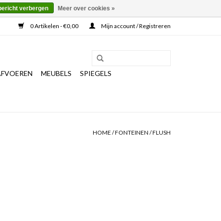
bericht verbergen
Meer over cookies »
0 Artikelen - €0,00
Mijn account / Registreren
AFVOEREN
MEUBELS
SPIEGELS
HOME
/
FONTEINEN
/
FLUSH