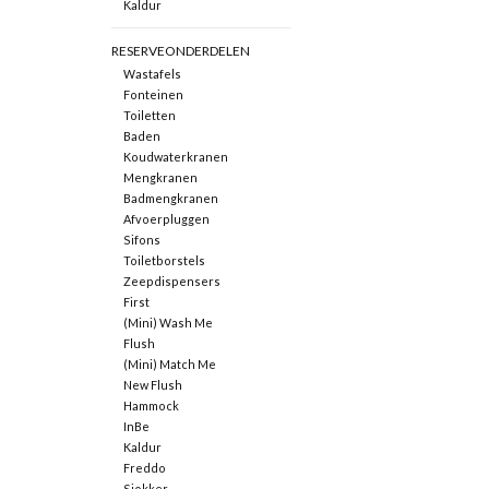
Kaldur
RESERVEONDERDELEN
Wastafels
Fonteinen
Toiletten
Baden
Koudwaterkranen
Mengkranen
Badmengkranen
Afvoerpluggen
Sifons
Toiletborstels
Zeepdispensers
First
(Mini) Wash Me
Flush
(Mini) Match Me
New Flush
Hammock
InBe
Kaldur
Freddo
Sjokker