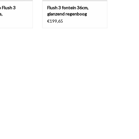
 Flush 3
Flush 3 fontein 36cm,
s,
glanzend regenboog
keramiek
€199,65