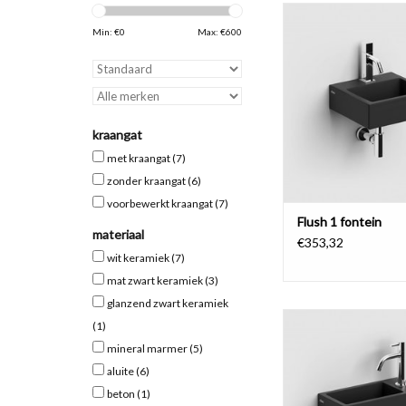
Flush 1 fonte
Min: €
0
Max: €
600
TOEVOEGEN AAN WI
kraangat
met kraangat
(7)
zonder kraangat
(6)
voorbewerkt kraangat
(7)
Flush 1 fontein
materiaal
€353,32
wit keramiek
(7)
mat zwart keramiek
(3)
glanzend zwart keramiek
Flush 3 fontein, met 
(1)
rechts.
mineral marmer
(5)
TOEVOEGEN AAN WI
aluite
(6)
beton
(1)