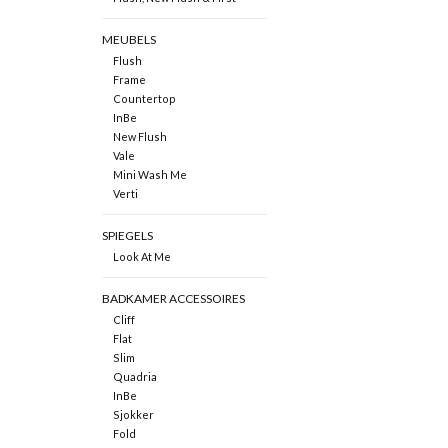
MEUBELS
Flush
Frame
Countertop
InBe
New Flush
Vale
Mini Wash Me
Verti
SPIEGELS
Look At Me
BADKAMER ACCESSOIRES
Cliff
Flat
Slim
Quadria
InBe
Sjokker
Fold