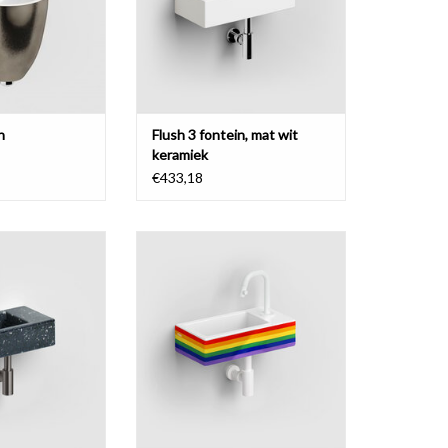
n
Flush 3 fontein, mat wit
keramiek
€433,18
 3 fontein 36cm,
Flush 3 fontein 36cm, met kraangat
r kraangat, met
rechts, met plug (chroom),
ecycleerd, heelal
glanzend regenboog keramiek.
ht marine of terra
TOEVOEGEN AAN WINKELWAGEN
t PE.
N WINKELWAGEN