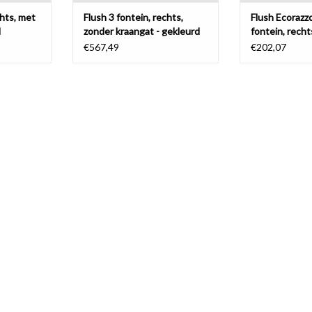
chts, met
Flush 3 fontein, rechts,
Flush Ecorazzo
d
zonder kraangat - gekleurd
fontein, recht
keramiek
gerecycleerd
€567,49
€202,07