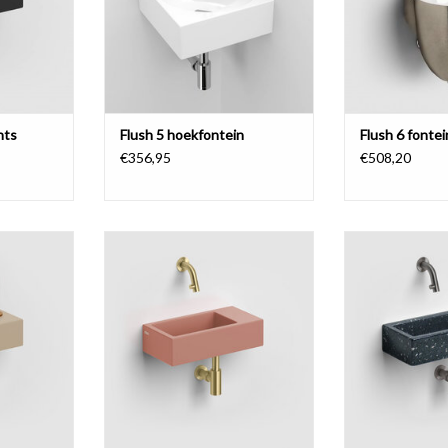
hts
Flush 5 hoekfontein
Flush 6 fontei
€356,95
€508,20
rd keramiek,
Flush 3 fontein, gekleurd keramiek,
Ecorazzo Flush
kraangat
met kranenbank rechts, zonder
rechts, zonde
kraangat.
afvoerplug, ger
zwart, middernac
NKELWAGEN
TOEVOEGEN AAN WINKELWAGEN
lich
TOEVOEGEN AA