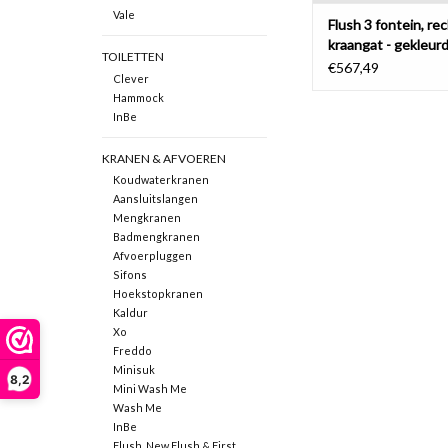
Vale
Flush 3 fontein, re
kraangat - gekleur
TOILETTEN
keramiek
€567,49
Clever
Hammock
InBe
KRANEN & AFVOEREN
Koudwaterkranen
Aansluitslangen
Mengkranen
Badmengkranen
Afvoerpluggen
Sifons
Hoekstopkranen
Kaldur
Xo
Freddo
Minisuk
8,2
Mini Wash Me
Wash Me
InBe
Flush, New Flush & First