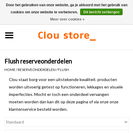
Door het gebruiken van onze website, ga je akkoord met het gebruik van
cookies om onze website te verbeteren.
Dit bericht verbergen
0 Artikelen - €0,00
Meer over cookies »
Home
Wastafels
Flush reserveonderdelen
Fonteinsets
HOME
/
RESERVEONDERDELEN
/
FLUSH
Fonteinen
Clou staat borg voor een uitstekende kwaliteit. producten
worden uitvoerig getest op functioneren, lekkages en visuele
imperfecties. Mocht er toch een onderdeel vervangen
Toiletten
moeten worden dan kan dit op deze pagina of via onze onze
klantenservice besteld worden.
Kranen & afvoeren
Meubels