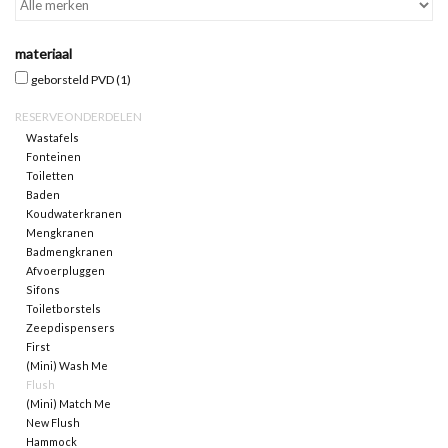
Spiegels
materiaal
geborsteld PVD
(1)
Badkamer accessoires
RESERVEONDERDELEN
Wastafels
reserveonderdelen
Fonteinen
Toiletten
Baden
Merken
Koudwaterkranen
Mengkranen
Badmengkranen
Afvoerpluggen
Sifons
Toiletborstels
Zeepdispensers
First
(Mini) Wash Me
Flush
(Mini) Match Me
New Flush
Hammock