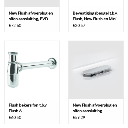
New Flush afvoerplug en
Bevestigingsbeugel t.b.v.
sifon aansluiting, PVD
Flush, New Flush en Mini
Wash Me fonteinen
€72,60
€20,57
Flush bekersifon t.b.v
New Flush afvoerplug en
Flush 6
sifon aansluiting
€60,50
€59,29