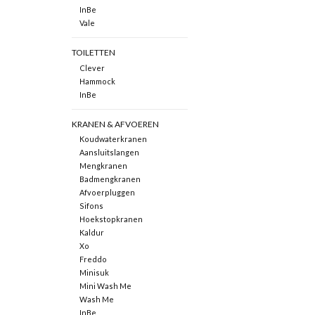
InBe
Vale
TOILETTEN
Clever
Hammock
InBe
KRANEN & AFVOEREN
Koudwaterkranen
Aansluitslangen
Mengkranen
Badmengkranen
Afvoerpluggen
Sifons
Hoekstopkranen
Kaldur
Xo
Freddo
Minisuk
Mini Wash Me
Wash Me
InBe