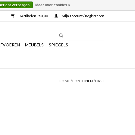
bericht verbergen
Meer over cookies »
0 Artikelen - €0,00
Mijn account / Registreren
AFVOEREN
MEUBELS
SPIEGELS
HOME
/
FONTEINEN
/
FIRST