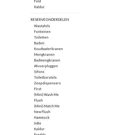
Fold
Kaldur
RESERVEONDERDELEN
Wastafels
Fonteinen
Toiletten
Baden
Koudwaterkranen
Mengkranen
Badmengkranen
Afvoerpluggen
Sifons
Toiletborstels
Zeepdispensers
First
(Mini) Wash Me
Flush
(Mini) Match Me
New Flush
Hammock
InBe
Kaldur
Freddo