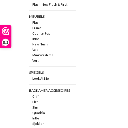
Flush, New Flush & First
MEUBELS
Flush
Frame
Countertop
InBe
8,2
New Flush
Vale
Mini Wash Me
Verti
SPIEGELS
Look At Me
BADKAMER ACCESSOIRES
Cliff
Flat
Slim
Quadria
InBe
Sjokker