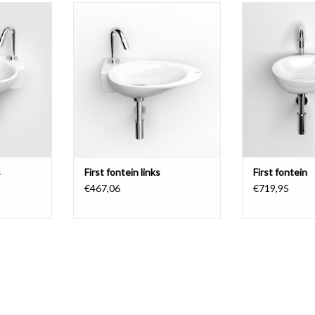
 kranenbank
First fonteinkom met kranenbank
First fonte
. Fonteinen
links, met afvoerplug. Fonteinen in
kranenbank, me
n kraangat.
keramiek hebben een kraangat.
fonteinkom wor
 marmer en
Fonteinen in mineral marmer en
bevestigd met 2
oorbewerkt
aluite hebben een voorbewerkt
inbegrepen), afg
kraangat.
van de
NKELWAGEN
TOEVOEGEN AAN WINKELWAGEN
TOEVOEGEN AA
s
First fontein links
First fontein
€467,06
€719,95