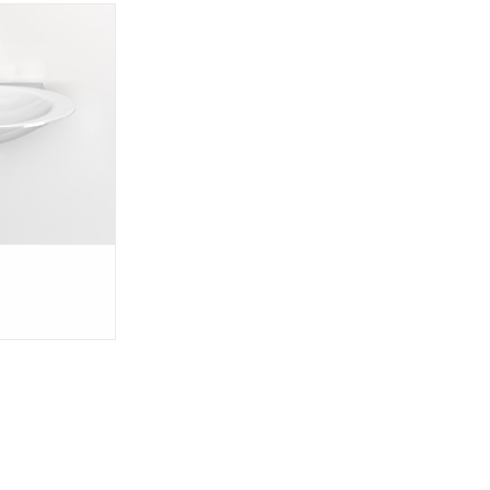
inkom, zonder
t afvoerplug. De
dt op een tablet
 M6 bouten (niet
estemd op de dikte
 tablet.
N WINKELWAGEN