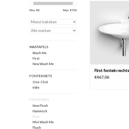
First fonteinkom met
rechts, met afvoerplug
Min: €
0
Max: €
750
in keramiek hebben ee
Fonteinen in mineral
aluite hebben een v
kraangat.
TOEVOEGEN AAN WI
WASTAFELS
Wash Me
First
New Wash Me
First fontein recht
FONTEINSETS
€467,06
One-Click
InBe
FONTEINEN
New Flush
Hammock
First
Mini Wash Me
Flush