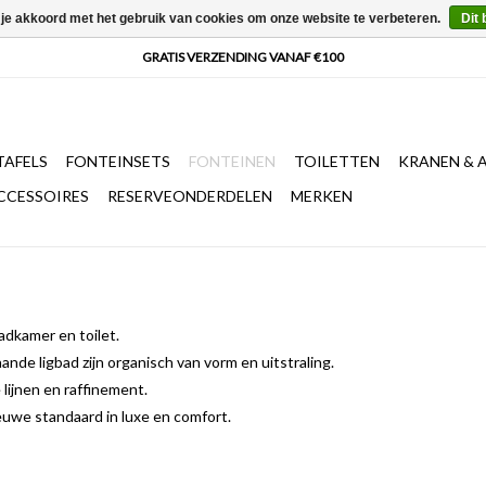
 je akkoord met het gebruik van cookies om onze website te verbeteren.
Dit 
AFELS
FONTEINSETS
FONTEINEN
TOILETTEN
KRANEN & 
CCESSOIRES
RESERVEONDERDELEN
MERKEN
adkamer en toilet.
nde ligbad zijn organisch van vorm en uitstraling.
lijnen en raffinement.
euwe standaard in luxe en comfort.