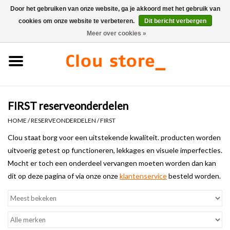
Door het gebruiken van onze website, ga je akkoord met het gebruik van
cookies om onze website te verbeteren.
Dit bericht verbergen
0 Artikelen - €0,00
Meer over cookies »
Home
Wastafels
FIRST reserveonderdelen
Fonteinsets
HOME
/
RESERVEONDERDELEN
/
FIRST
Fonteinen
Clou staat borg voor een uitstekende kwaliteit. producten worden
uitvoerig getest op functioneren, lekkages en visuele imperfecties.
Mocht er toch een onderdeel vervangen moeten worden dan kan
Toiletten
dit op deze pagina of via onze onze
klantenservice
besteld worden.
Kranen & afvoeren
Meubels