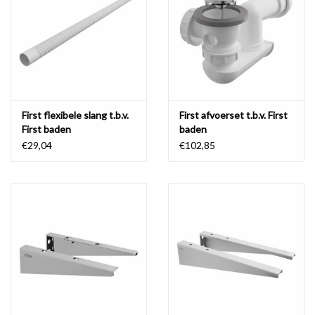
First flexibele slang t.b.v.
First afvoerset t.b.v. First
First baden
baden
€29,04
€102,85