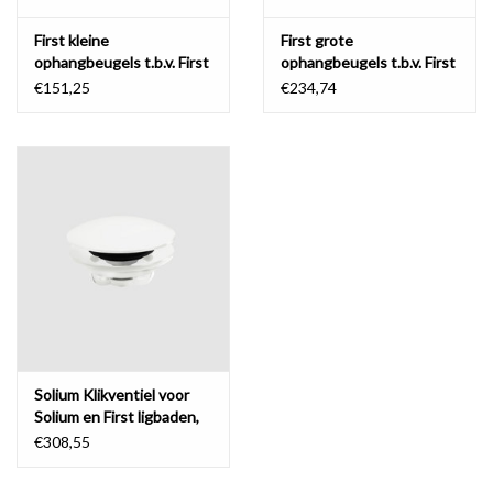
First kleine
First grote
ophangbeugels t.b.v. First
ophangbeugels t.b.v. First
fonteintabletten
wastafelplanchetten en
€151,25
€234,74
Wash Me wastafels
Solium Klikventiel voor
Solium en First ligbaden,
incl. stop-go
€308,55