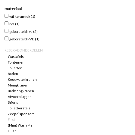
materiaal
Spiegels
wit keramiek
(1)
rvs
(1)
Badkamer accessoires
geborsteld rvs
(2)
geborsteld PVD
(1)
reserveonderdelen
RESERVEONDERDELEN
Wastafels
Fonteinen
Merken
Toiletten
Baden
Koudwaterkranen
Mengkranen
Badmengkranen
Afvoerpluggen
Sifons
Toiletborstels
Zeepdispensers
First
(Mini) Wash Me
Flush