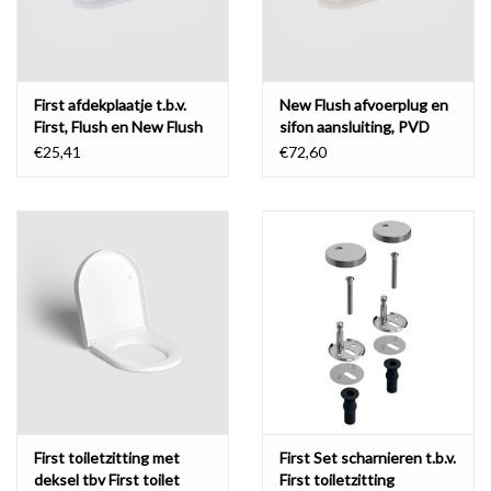
First afdekplaatje t.b.v.
New Flush afvoerplug en
First, Flush en New Flush
sifon aansluiting, PVD
afvoerplug
€25,41
€72,60
First toiletzitting met
First Set scharnieren t.b.v.
deksel tbv First toilet
First toiletzitting