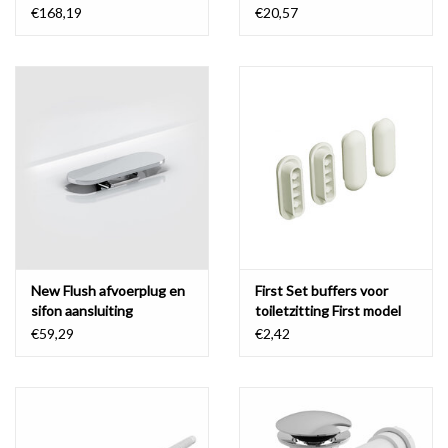
€168,19
€20,57
New Flush afvoerplug en
First Set buffers voor
sifon aansluiting
toiletzitting First model
48cm, set van 4 stuks
€59,29
€2,42