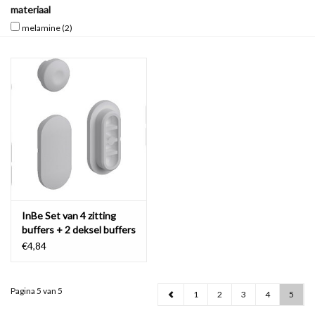
materiaal
melamine
(2)
Spiegels
Badkamer accessoires
reserveonderdelen
Merken
InBe Set van 4 zitting
buffers + 2 deksel buffers
voor InBe toiletzitting
€4,84
IB/04.06050
Pagina 5 van 5
1
2
3
4
5