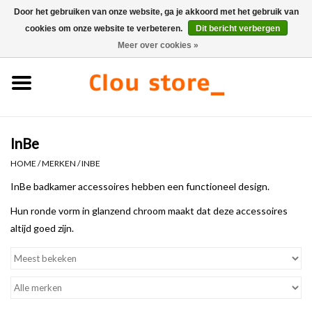
Door het gebruiken van onze website, ga je akkoord met het gebruik van
cookies om onze website te verbeteren.
Dit bericht verbergen
0 Artikelen - €0,00
Meer over cookies »
Home
Wastafels
InBe
Fonteinsets
HOME
/
MERKEN
/
INBE
Fonteinen
InBe badkamer accessoires hebben een functioneel design.
Hun ronde vorm in glanzend chroom maakt dat deze accessoires
Toiletten
altijd goed zijn.
Kranen & afvoeren
Meubels