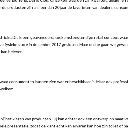
eel verbluffend. Dat is Clou. Onze kernwaarden zijn kwaliteit, design en
rde producten zijn al meer dan 20 jaar de favorieten van dealers, consum
stricht. Dit is een geavanceerd, toekomstbestendige retail concept waa
 onze fysieke store in december 2017 gesloten. Maar online gaan we gew
e kan beleven.
k waar consumenten kunnen zien wat er beschikbaar is. Maar ook professi
 welkom.
bij het kiezen van producten. Hij kan echter ook een ontwerp op maat 
uele presentatie, zodat de klant echt kan ervaren kan hoe zijn toilet of b