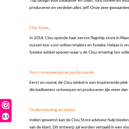
Top design voor badkamer en toilet. functioneel en visu
produceren en verdelen alles zelf. Onze zeer gewaardee
Clou Store_
In 2014, Clou opende haar eerste flagship store in Maa
tussen low-cost online retailers en fysieke. Helaas is
fysieke winkel openen waar u de Clou-ervaring ten voll
Voor consumenten en professionals
Eerst en vooral, de Clou winkel is een inspirerende ple
die badkamers ontwerpen en produceren zijn meer dan
Ondersteuning en advies
8,2
Indien gewenst kan de Clou Store adviseur hulp bieden 
van de klant. Dit ontwerp zal worden vertaald in een vis