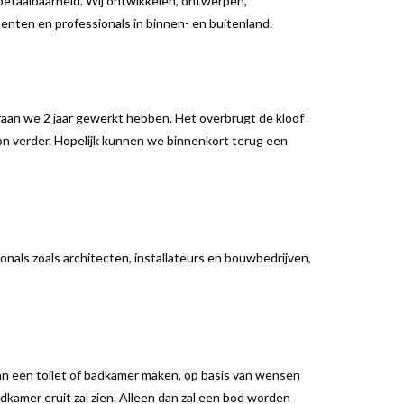
 betaalbaarheid. Wij ontwikkelen, ontwerpen,
enten en professionals in binnen- en buitenland.
raan we 2 jaar gewerkt hebben. Het overbrugt de kloof
oon verder. Hopelijk kunnen we binnenkort terug een
onals zoals architecten, installateurs en bouwbedrijven,
van een toilet of badkamer maken, op basis van wensen
adkamer eruit zal zien. Alleen dan zal een bod worden