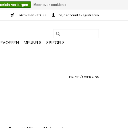
bericht verbergen
Meer over cookies »
0 Artikelen - €0,00
Mijn account / Registreren
AFVOEREN
MEUBELS
SPIEGELS
HOME
/
OVER ONS