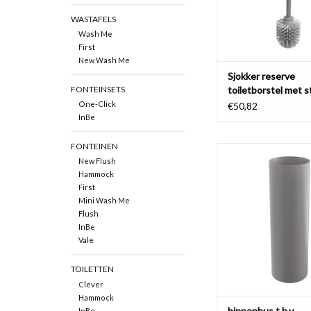
WASTAFELS
Wash Me
First
New Wash Me
Sjokker reserve
toiletborstel met s
FONTEINSETS
One-Click
€50,82
InBe
FONTEINEN
binnenbus t.b.v. toil
New Flush
Quadria & In
Hammock
TOEVOEGEN AAN WI
First
Mini Wash Me
Flush
InBe
Vale
TOILETTEN
Clever
Hammock
binnenbus t.b.v.
InBe