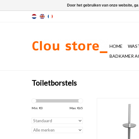
Door het gebruiken van onze website, ga
HOME
WAST
BADKAMER A
Toiletborstels
Sjokker reserve toilet
steel
Min: €
0
Max: €
65
TOEVOEGEN AAN WI