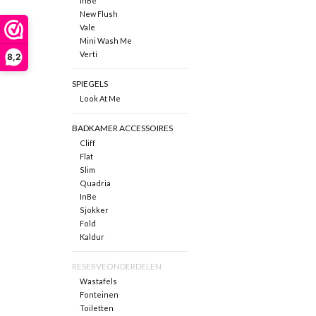
InBe
New Flush
Vale
Mini Wash Me
Verti
8,2
SPIEGELS
Look At Me
BADKAMER ACCESSOIRES
Cliff
Flat
Slim
Quadria
InBe
Sjokker
Fold
Kaldur
RESERVEONDERDELEN
Wastafels
Fonteinen
Toiletten