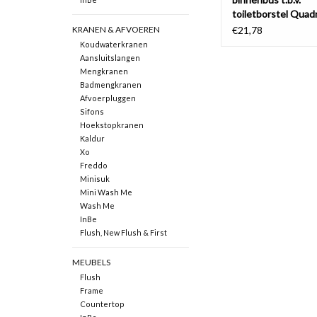
toiletborstel Quad
KRANEN & AFVOEREN
€21,78
Koudwaterkranen
Aansluitslangen
Mengkranen
Badmengkranen
Afvoerpluggen
Sifons
Hoekstopkranen
Kaldur
Xo
Freddo
Minisuk
Mini Wash Me
Wash Me
InBe
Flush, New Flush & First
MEUBELS
Flush
Frame
Countertop