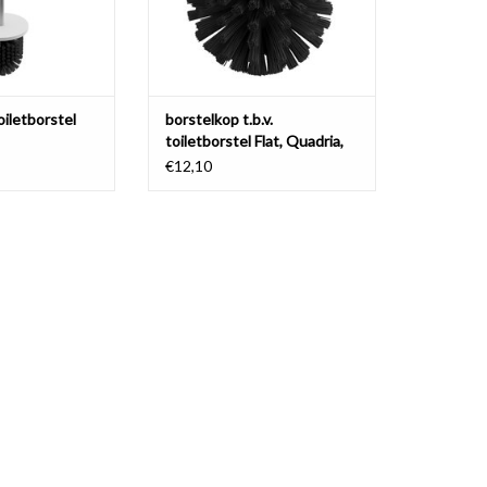
oiletborstel
borstelkop t.b.v.
toiletborstel Flat, Quadria,
Sjokker & InBe
€12,10