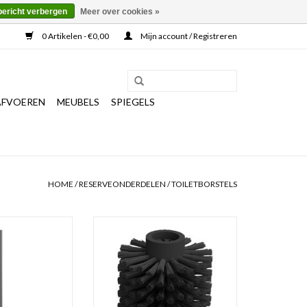
bericht verbergen
Meer over cookies »
0 Artikelen - €0,00
Mijn account / Registreren
AFVOEREN
MEUBELS
SPIEGELS
HOME
/
RESERVEONDERDELEN
/
TOILETBORSTELS
etborstel met steel
borstelkop t.b.v. toiletborstel Flat,
Quadria, Sjokker & InBe
N WINKELWAGEN
TOEVOEGEN AAN WINKELWAGEN