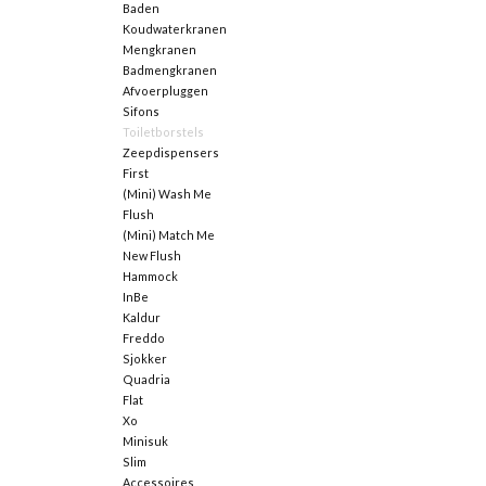
Baden
Koudwaterkranen
Mengkranen
Badmengkranen
Afvoerpluggen
Sifons
Toiletborstels
Zeepdispensers
First
(Mini) Wash Me
Flush
(Mini) Match Me
New Flush
Hammock
InBe
Kaldur
Freddo
Sjokker
Quadria
Flat
Xo
Minisuk
Slim
Accessoires