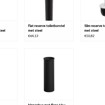
Flat reserve toiletborstel
Slim reserve t
teel
met steel
met steel
€64,13
€50,82
etborstel
binnenbus met flens t.b.v.
Be
toiletborstel Flat & Sjokker
NKELWAGEN
TOEVOEGEN AAN WINKELWAGEN
binnenbus met flens t.b.v.