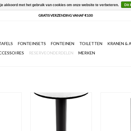
 je akkoord met het gebruik van cookies om onze website te verbeteren.
Dit 
AFELS
FONTEINSETS
FONTEINEN
TOILETTEN
KRANEN & 
CCESSOIRES
RESERVEONDERDELEN
MERKEN
borstel met
reserve toiletborstel met steel,
Slim reserve toil
chroom of mat zwart
TOEVOEGEN AA
NKELWAGEN
TOEVOEGEN AAN WINKELWAGEN