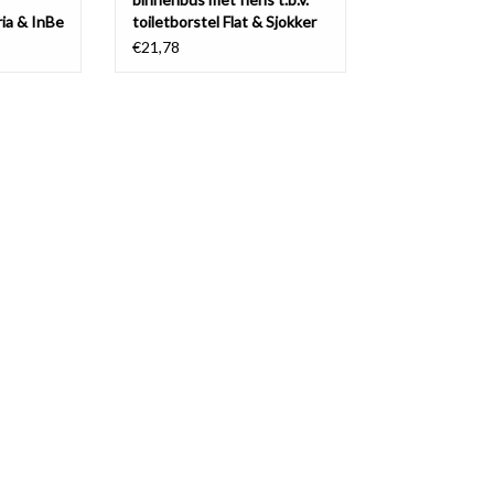
ria & InBe
toiletborstel Flat & Sjokker
€21,78