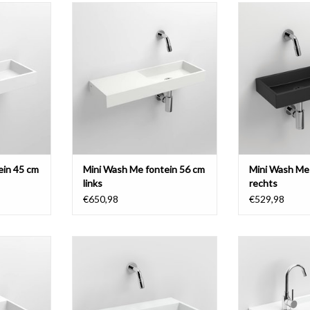
 45 cm, met
Mini Wash Me fontein 56 cm, met
Mini Wash Me fo
rscheidene
kranenbank links, verscheidene
kranenbank rech
materialen
mate
NKELWAGEN
TOEVOEGEN AAN WINKELWAGEN
TOEVOEGEN AA
ein 45 cm
Mini Wash Me fontein 56 cm
Mini Wash Me 
links
rechts
€650,98
€529,98
in 38 cm,
Mini Wash Me fontein 48 cm,
Mini Wash Me fo
erialen
verscheidene materialen
kranenbank lin
verscheiden
NKELWAGEN
TOEVOEGEN AAN WINKELWAGEN
TOEVOEGEN AA