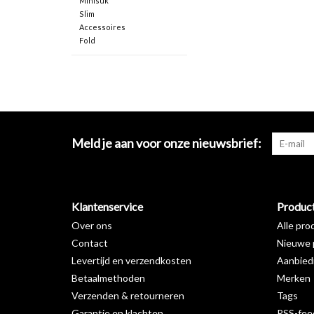
Minisuk
Slim
Accessoires
Fold
Meld je aan voor onze nieuwsbrief:
Klantenservice
Produc
Over ons
Alle pro
Contact
Nieuwe 
Levertijd en verzendkosten
Aanbied
Betaalmethoden
Merken
Verzenden & retourneren
Tags
Garantie en klachten
RSS-fee