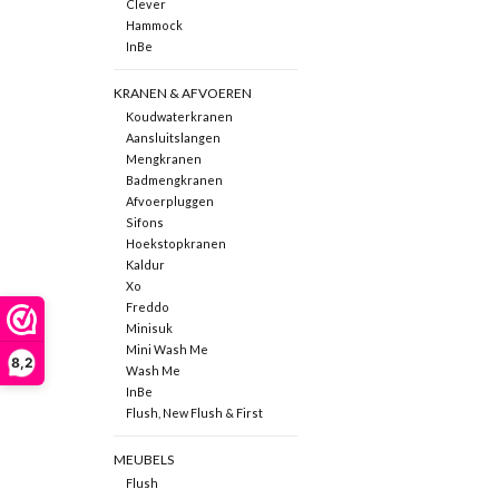
Clever
Hammock
InBe
KRANEN & AFVOEREN
Koudwaterkranen
Aansluitslangen
Mengkranen
Badmengkranen
Afvoerpluggen
Sifons
Hoekstopkranen
Kaldur
Xo
Freddo
Minisuk
Mini Wash Me
8,2
Wash Me
InBe
Flush, New Flush & First
MEUBELS
Flush