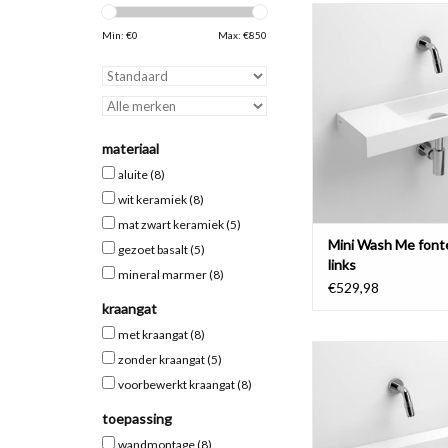
Mini Wash Me fontein
kranenbank links, ve
Min: €
0
Max: €
850
materialen
TOEVOEGEN AAN WI
materiaal
aluite
(8)
wit keramiek
(8)
mat zwart keramiek
(5)
Mini Wash Me font
gezoet basalt
(5)
links
mineral marmer
(8)
€529,98
kraangat
met kraangat
(8)
Mini Wash Me fonte
zonder kraangat
(5)
verscheidene mat
voorbewerkt kraangat
(8)
TOEVOEGEN AAN WI
toepassing
wandmontage
(8)