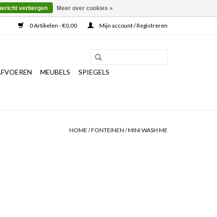
bericht verbergen
Meer over cookies »
0 Artikelen - €0,00
Mijn account / Registreren
AFVOEREN
MEUBELS
SPIEGELS
HOME
/
FONTEINEN
/
MINI WASH ME