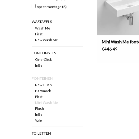
opzet montage
(8)
WASTAFELS
Wash Me
First
New Wash Me
Mini Wash Me font
€446,49
FONTEINSETS
One-Click
InBe
FONTEINEN
New Flush
Hammock
First
Mini Wash Me
Flush
InBe
Vale
TOILETTEN