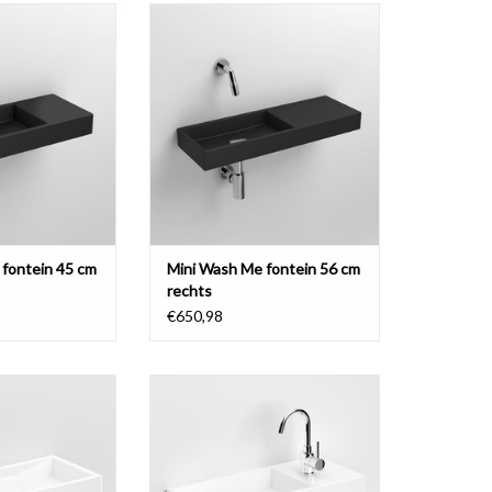
ntein 45 cm, met
Mini Wash Me fontein 56 cm, met
ts, verscheidene
kranenbank rechts, verscheidene
rialen
materialen
N WINKELWAGEN
TOEVOEGEN AAN WINKELWAGEN
fontein 45 cm
Mini Wash Me fontein 56 cm
rechts
€650,98
ntein 56 cm, met
Mini Wash Me fontein 56 cm, met
ks, Plus versie,
kranenbank rechts, plus versie,
e materialen
verscheidene materialen,
N WINKELWAGEN
TOEVOEGEN AAN WINKELWAGEN