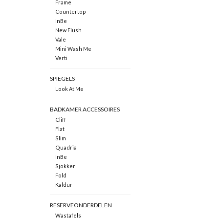
Frame
Countertop
InBe
New Flush
Vale
Mini Wash Me
Verti
SPIEGELS
Look At Me
BADKAMER ACCESSOIRES
Cliff
Flat
Slim
Quadria
InBe
Sjokker
Fold
Kaldur
RESERVEONDERDELEN
Wastafels