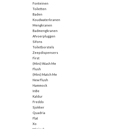
Fonteinen
Toiletten
Baden
Koudwaterkranen
Mengkranen
Badmengkranen
Afvoerpluggen
Sifons
Toiletborstels
Zeepdispensers
First
(Mini) Wash Me
Flush
(Mini) Match Me
New Flush
Hammock
InBe
Kaldur
Freddo
Sjokker
Quadria
Flat
Xo