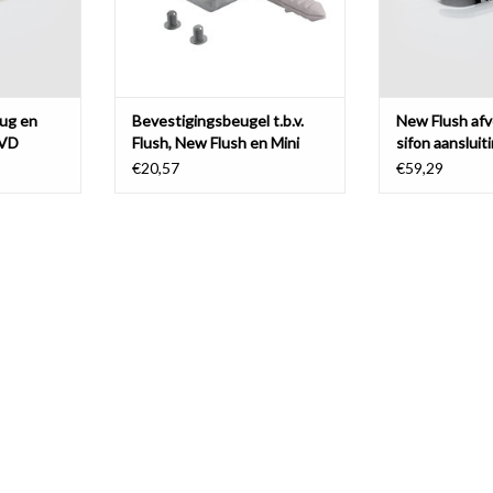
lug en
Bevestigingsbeugel t.b.v.
New Flush afv
PVD
Flush, New Flush en Mini
sifon aansluit
Wash Me fonteinen
€20,57
€59,29