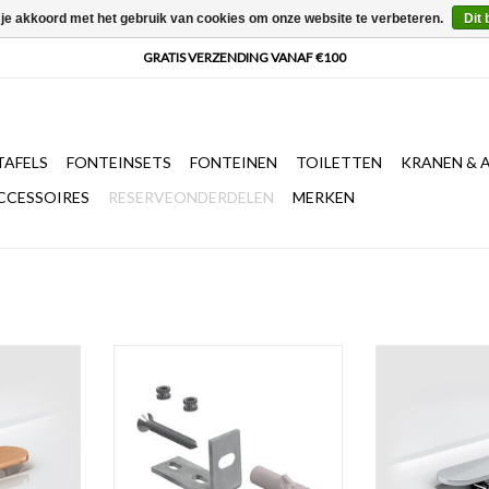
 je akkoord met het gebruik van cookies om onze website te verbeteren.
Dit 
AFELS
FONTEINSETS
FONTEINEN
TOILETTEN
KRANEN & 
CCESSOIRES
RESERVEONDERDELEN
MERKEN
luiting t.b.v
Bevestigingsbeugel (20 x 58 x 38
afvoerplug en sifo
w Flush
mm) t.b.v. Flush 3, New Flush 3 en
First, Flush en N
goud, brons
3.1 en Mini Wash Me fonteinen,
TOEVOEGEN AA
PVD
m.u.v. de Mini Wash Me 38cm en de
Mini Wash Me Plus 48cm.
NKELWAGEN
TOEVOEGEN AAN WINKELWAGEN