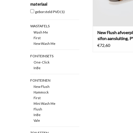
materiaal
geborsteld PVD
(1)
WASTAFELS
New Flush afvoerp
Wash Me
First
sifon aansluiting, 
New Wash Me
€72,60
FONTEINSETS
One-Click
InBe
FONTEINEN
New Flush
Hammock
First
Mini Wash Me
Flush
InBe
Vale
TOILETTEN