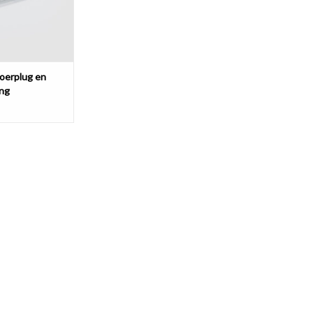
oerplug en
ing