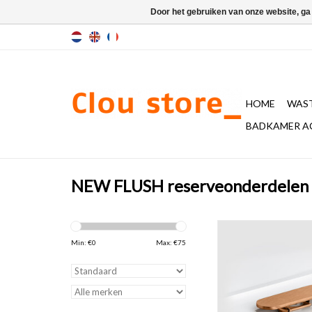
Door het gebruiken van onze website, ga
HOME
WAST
BADKAMER A
NEW FLUSH reserveonderdelen
afvoerplug en sifon aans
First, Flush en Ne
Min: €
0
Max: €
75
fonteinen, geborsteld 
en gunmetal 
TOEVOEGEN AAN WI