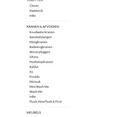
Clever
Hammock
InBe
KRANEN & AFVOEREN
Koudwaterkranen
Aansluitslangen
Mengkranen
Badmengkranen
Afvoerpluggen
Sifons
Hoekstopkranen
Kaldur
Xo
Freddo
Minisuk
Mini Wash Me
Wash Me
InBe
Flush, New Flush & First
MEUBELS