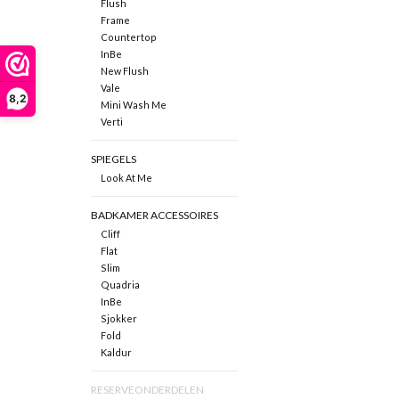
Flush
Frame
Countertop
InBe
New Flush
Vale
8,2
Mini Wash Me
Verti
SPIEGELS
Look At Me
BADKAMER ACCESSOIRES
Cliff
Flat
Slim
Quadria
InBe
Sjokker
Fold
Kaldur
RESERVEONDERDELEN