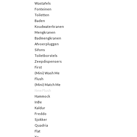
Wastafels
Fonteinen
Toiletten
Baden
Koudwaterkranen
Mengkranen
Badmengkranen
Afvoerpluggen
Sifons
Toiletborstels
Zeepdispensers
First
(Mini) Wash Me
Flush
(Mini) Match Me
New Flush
Hammock
InBe
Kaldur
Freddo
Sjokker
Quadria
Flat
Xo