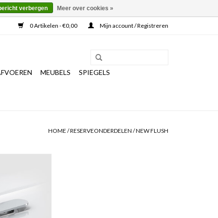
bericht verbergen
Meer over cookies »
0 Artikelen - €0,00
Mijn account / Registreren
AFVOEREN
MEUBELS
SPIEGELS
HOME
/
RESERVEONDERDELEN
/
NEW FLUSH
n aansluiting t.b.v
ew Flush fonteinen
N WINKELWAGEN