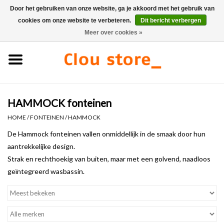
Door het gebruiken van onze website, ga je akkoord met het gebruik van
cookies om onze website te verbeteren.
Dit bericht verbergen
0 Artikelen - €0,00
Meer over cookies »
Home
Wastafels
HAMMOCK fonteinen
Fonteinsets
HOME
/
FONTEINEN
/
HAMMOCK
Fonteinen
De Hammock fonteinen vallen onmiddellijk in de smaak door hun
aantrekkelijke design.
Strak en rechthoekig van buiten, maar met een golvend, naadloos
Toiletten
geïntegreerd wasbassin.
Kranen & afvoeren
Meubels