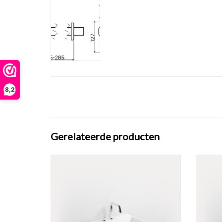
8,2
Gerelateerde producten
Wash Me wastafel 50 cm, met 3
W
voorbewerkte kraangaten, verscheidene
voorb
materialen.
TOEVOEGEN AAN WINKELWAGEN
TO