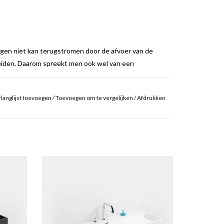
ingen niet kan terugstromen door de afvoer van de
eiden. Daarom spreekt men ook wel van een
langlijst toevoegen
/
Toevoegen om te vergelijken
/
Afdrukken
 los te schroeven. Het is niet nodig om de sifon te
 7
eidene
Wash Me wastafel 110 cm, met 7
voorbewerkte kraangaten, verscheidene
materialen.
GEN
TOEVOEGEN AAN WINKELWAGEN