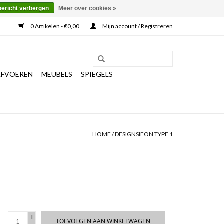
bericht verbergen
Meer over cookies »
0 Artikelen - €0,00
Mijn account / Registreren
AFVOEREN
MEUBELS
SPIEGELS
HOME
/
DESIGNSIFON TYPE 1
+
TOEVOEGEN AAN WINKELWAGEN