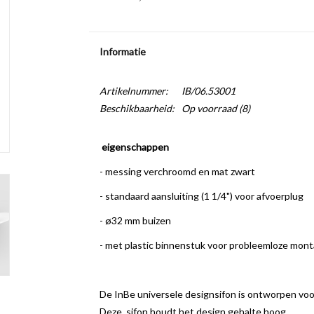
Informatie
Artikelnummer:
IB/06.53001
Beschikbaarheid:
Op voorraad
(8)
eigenschappen
- messing verchroomd en mat zwart
- standaard aansluiting (1 1/4") voor afvoerplug
- ø32 mm buizen
- met plastic binnenstuk voor probleemloze mon
De InBe universele designsifon is ontworpen voo
Deze sifon houdt het design gehalte hoog.