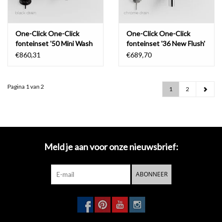
One-Click One-Click
One-Click One-Click
fonteinset '50 Mini Wash
fonteinset '36 New Flush'
Me'
€860,31
€689,70
Pagina 1 van 2
1
2
Meld je aan voor onze nieuwsbrief:
ABONNEER