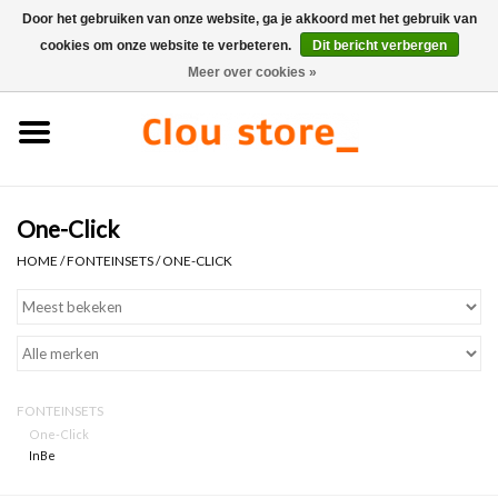
Door het gebruiken van onze website, ga je akkoord met het gebruik van
cookies om onze website te verbeteren.
Dit bericht verbergen
0 Artikelen - €0,00
Meer over cookies »
Home
Wastafels
One-Click
Fonteinsets
HOME
/
FONTEINSETS
/
ONE-CLICK
Fonteinen
Toiletten
FONTEINSETS
Kranen & afvoeren
One-Click
InBe
Meubels