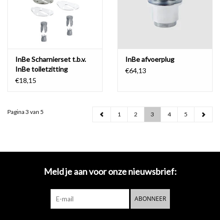
InBe Scharnierset t.b.v.
InBe afvoerplug
InBe toiletzitting
€64,13
IB/04.06050
€18,15
Pagina 3 van 5
1
2
3
4
5
Meld je aan voor onze nieuwsbrief:
ABONNEER