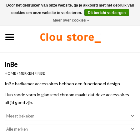
Door het gebruiken van onze website, ga je akkoord met het gebruik van
cookies om onze website te verbeteren.
Dit bericht verbergen
0 Artikelen - €0,00
Meer over cookies »
Home
Wastafels
InBe
Fonteinsets
HOME
/
MERKEN
/
INBE
Fonteinen
InBe badkamer accessoires hebben een functioneel design.
Hun ronde vorm in glanzend chroom maakt dat deze accessoires
Toiletten
altijd goed zijn.
Kranen & afvoeren
Meubels