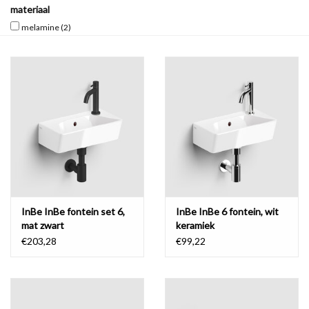
materiaal
melamine
(2)
Spiegels
Badkamer accessoires
reserveonderdelen
Merken
InBe InBe fontein set 6,
InBe InBe 6 fontein, wit
mat zwart
keramiek
€203,28
€99,22