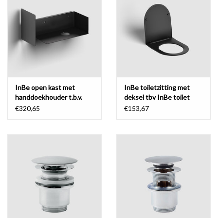
InBe open kast met
InBe toiletzitting met
handdoekhouder t.b.v.
deksel tbv InBe toilet
New Flush 3
€320,65
€153,67