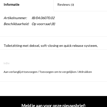
Informatie
Reviews
(0)
Spiegels
Artikelnummer:
IB/04.06070.02
Badkamer accessoires
Beschikbaarheid:
Op voorraad
(8)
reserveonderdelen
Toiletzitting met deksel, soft-closing en quick release systeem,
Merken
glanzend wit ureum. Tbv InBe 3 randloos wandtoilet.
InBe
Ook als set met pot verkrijgbaar met artikelnummer
Aan verlanglijst toevoegen
/
Toevoegen om te vergelijken
/
Afdrukken
IB/04.01221.02.
Meld je aan voor onze nieuwsbrief: