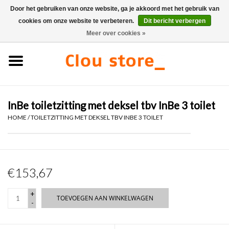
Door het gebruiken van onze website, ga je akkoord met het gebruik van
cookies om onze website te verbeteren.
Dit bericht verbergen
0 Artikelen - €0,00
Meer over cookies »
Home
Wastafels
InBe toiletzitting met deksel tbv InBe 3 toilet
Fonteinsets
HOME
/
TOILETZITTING MET DEKSEL TBV INBE 3 TOILET
Fonteinen
Toiletten
€153,67
Kranen & afvoeren
+
TOEVOEGEN AAN WINKELWAGEN
-
Meubels