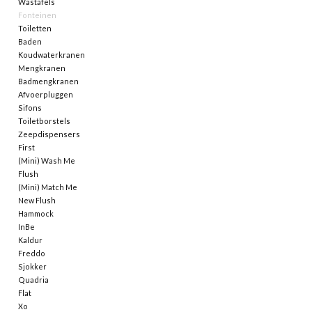
Wastafels
Fonteinen
Spiegels
Toiletten
Baden
Koudwaterkranen
Badkamer accessoires
Mengkranen
Badmengkranen
Afvoerpluggen
reserveonderdelen
Sifons
Toiletborstels
Zeepdispensers
Merken
First
(Mini) Wash Me
Flush
(Mini) Match Me
New Flush
Hammock
InBe
Kaldur
Freddo
Sjokker
Quadria
Flat
Xo