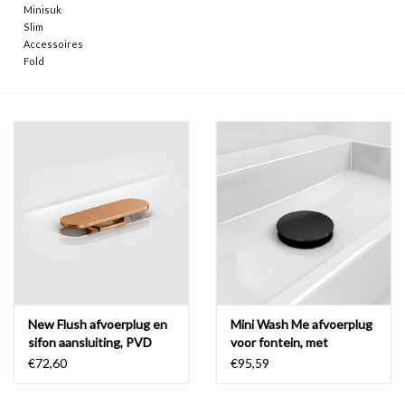
Minisuk
Slim
Accessoires
Fold
New Flush afvoerplug en
Mini Wash Me afvoerplug
sifon aansluiting, PVD
voor fontein, met
afdekkapje
€72,60
€95,59