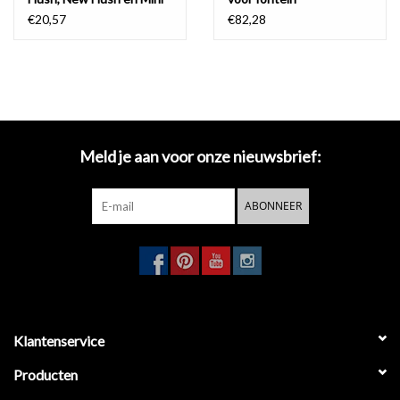
Wash Me fonteinen
€20,57
€82,28
Meld je aan voor onze nieuwsbrief:
ABONNEER
Klantenservice
Producten