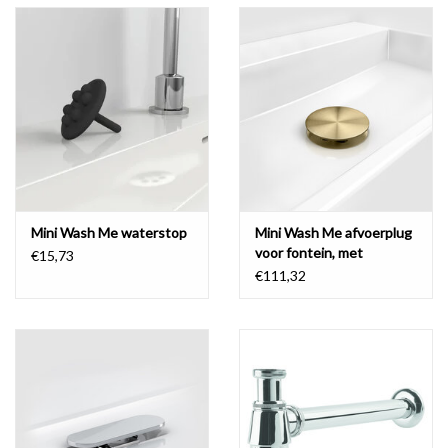
Mini Wash Me waterstop
Mini Wash Me afvoerplug
voor fontein, met
€15,73
afdekkapje, PVD
€111,32