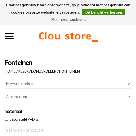
Door het gebruiken van onze website, ga je akkoord met het gebruik van
cookies om onze website te verbeteren.
Dit bericht verbergen
0 Artikelen - €0,00
Meer over cookies »
Home
Wastafels
Fonteinen
Fonteinsets
HOME
/
RESERVEONDERDELEN
/
FONTEINEN
Fonteinen
Toiletten
materiaal
Kranen & afvoeren
geborsteld PVD
(2)
RESERVEONDERDELEN
Meubels