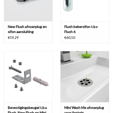
New Flush afvoerplug en
Flush bekersifon t.b.v
sifon aansluiting
Flush 6
€59,29
€60,50
Bevestigingsbeugel t.b.v.
Mini Wash Me afvoerplug
Flush, New Flush en Mini
voor fontein