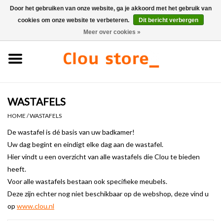
Door het gebruiken van onze website, ga je akkoord met het gebruik van
cookies om onze website te verbeteren.
Dit bericht verbergen
0 Artikelen - €0,00
Meer over cookies »
Home
Wastafels
WASTAFELS
Fonteinsets
HOME
/
WASTAFELS
Fonteinen
De wastafel is dé basis van uw badkamer!
Uw dag begint en eindigt elke dag aan de wastafel.
Hier vindt u een overzicht van alle wastafels die Clou te bieden
Toiletten
heeft.
Voor alle wastafels bestaan ook specifieke meubels.
Kranen & afvoeren
Deze zijn echter nog niet beschikbaar op de webshop, deze vind u
op
www.clou.nl
Meubels