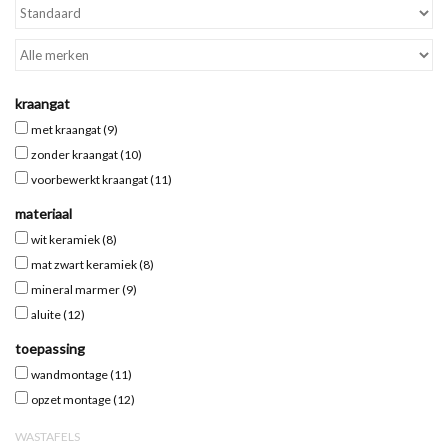
Spiegels
Badkamer accessoires
kraangat
met kraangat
(9)
reserveonderdelen
zonder kraangat
(10)
voorbewerkt kraangat
(11)
Merken
materiaal
wit keramiek
(8)
mat zwart keramiek
(8)
mineral marmer
(9)
aluite
(12)
toepassing
wandmontage
(11)
opzet montage
(12)
WASTAFELS