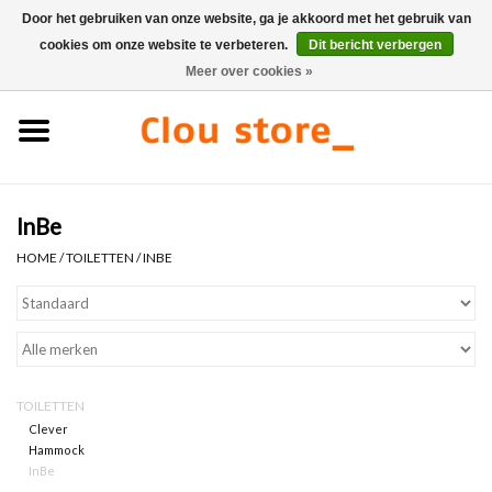
Door het gebruiken van onze website, ga je akkoord met het gebruik van
cookies om onze website te verbeteren.
Dit bericht verbergen
0 Artikelen - €0,00
Meer over cookies »
Home
Wastafels
InBe
Fonteinsets
HOME
/
TOILETTEN
/
INBE
Fonteinen
Toiletten
TOILETTEN
Kranen & afvoeren
Clever
Hammock
InBe
Meubels