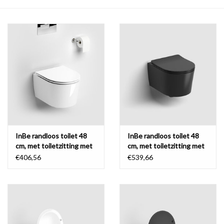
Spiegels
Badkamer accessoires
reserveonderdelen
Merken
InBe randloos toilet 48
InBe randloos toilet 48
cm, met toiletzitting met
cm, met toiletzitting met
deksel
deksel
€406,56
€539,66