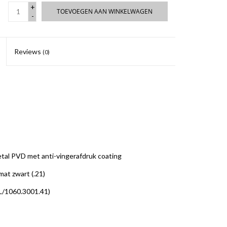
+
TOEVOEGEN AAN WINKELWAGEN
-
Reviews
(0)
etal PVD met anti-vingerafdruk coating
 mat zwart (.21)
CL/1060.3001.41)