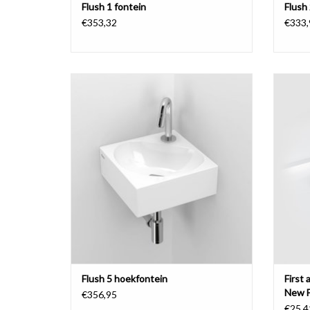
Flush 1 fontein
Flush 
€353,32
€333,
Flush 5 hoekfontein.
afdekpl
TOEVOEGEN AAN WINKELWAGEN
TO
Flush 5 hoekfontein
First 
New F
€356,95
€25,4