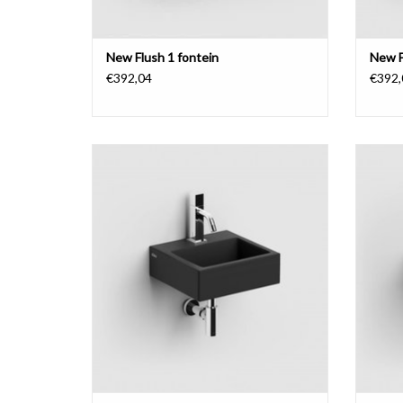
New Flush 1 fontein
New F
€392,04
€392,
Flush 1 fontein.
TOEVOEGEN AAN WINKELWAGEN
TO