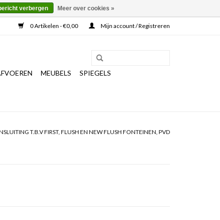
bericht verbergen
Meer over cookies »
0 Artikelen - €0,00
Mijn account / Registreren
AFVOEREN
MEUBELS
SPIEGELS
SLUITING T.B.V FIRST, FLUSH EN NEW FLUSH FONTEINEN, PVD