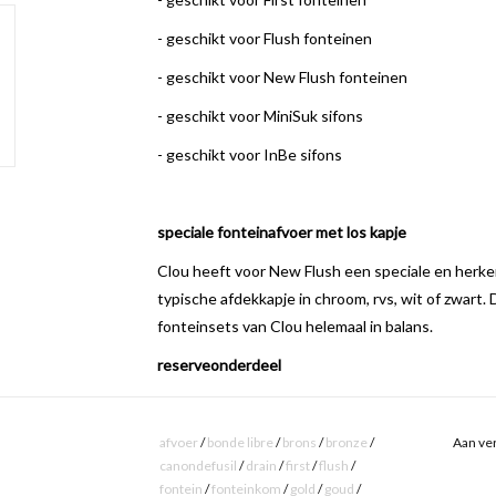
- geschikt voor Flush fonteinen
- geschikt voor New Flush fonteinen
- geschikt voor MiniSuk sifons
- geschikt voor InBe sifons
speciale fonteinafvoer met los kapje
Clou heeft voor New Flush een speciale en herk
typische afdekkapje in chroom, rvs, wit of zwart.
fonteinsets van Clou helemaal in balans.
reserveonderdeel
De chromen afvoerplug wordt standaard geleverd b
dus niet los besteld te worden. Het rvs afdekkapj
afvoer
/
bonde libre
/
brons
/
bronze
/
Aan ver
canondefusil
/
drain
/
first
/
flush
/
doorstroming afvoer regelen
fontein
/
fonteinkom
/
gold
/
goud
/