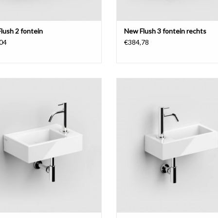
lush 2 fontein
New Flush 3 fontein rechts
04
€384,78
Flush 2 fontein.
Flush 3 fontein, met kranenbank l
EVOEGEN AAN WINKELWAGEN
TOEVOEGEN AAN WINKELWA