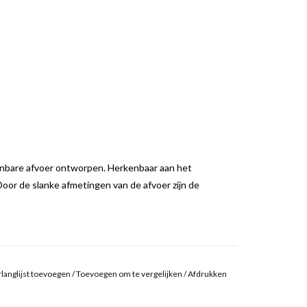
enbare afvoer ontworpen. Herkenbaar aan het
 Door de slanke afmetingen van de afvoer zijn de
ij alle First, Flush en New Flush fonteinen en hoeft
e dient ten alle tijden apart besteld worden.
langlijst toevoegen
/
Toevoegen om te vergelijken
/
Afdrukken