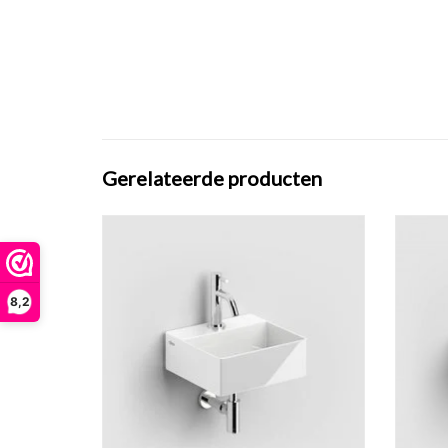
Gerelateerde producten
New Flush 1 fontein.
TOEVOEGEN AAN WINKELWAGEN
TO
8,2