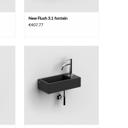
New Flush 3.1 fontein
€407,77
inks.
Flush 3 fontein, met kranenbank rechts.
GEN
TOEVOEGEN AAN WINKELWAGEN