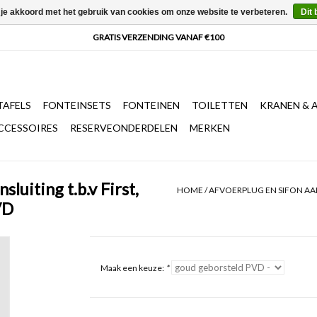
 je akkoord met het gebruik van cookies om onze website te verbeteren.
Dit 
AFELS
FONTEINSETS
FONTEINEN
TOILETTEN
KRANEN & 
CCESSOIRES
RESERVEONDERDELEN
MERKEN
luiting t.b.v First,
HOME
/
AFVOERPLUG EN SIFON AAN
VD
Maak een keuze:
*