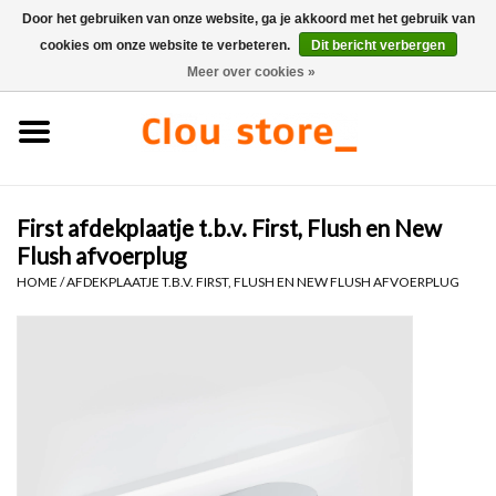
Door het gebruiken van onze website, ga je akkoord met het gebruik van
cookies om onze website te verbeteren.
Dit bericht verbergen
0 Artikelen - €0,00
Meer over cookies »
Home
Wastafels
First afdekplaatje t.b.v. First, Flush en New
Fonteinsets
Flush afvoerplug
HOME
/
AFDEKPLAATJE T.B.V. FIRST, FLUSH EN NEW FLUSH AFVOERPLUG
Fonteinen
Toiletten
Kranen & afvoeren
Meubels