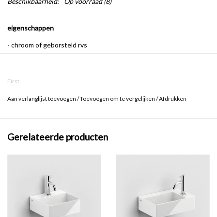
Beschikbaarheid:
Op voorraad
(8)
eigenschappen
- chroom of geborsteld rvs
- duurzaam
- reserveonderdeel
First
- vervangbaar
Aan verlanglijst toevoegen
/
Toevoegen om te vergelijken
/
Afdrukken
materiaal
Gerelateerde producten
Het afdekkapje is gemaakt van verchroomd messing of van
geborsteld rvs. Dat maakt deze items duurzaam en makkelijk
schoon te maken.