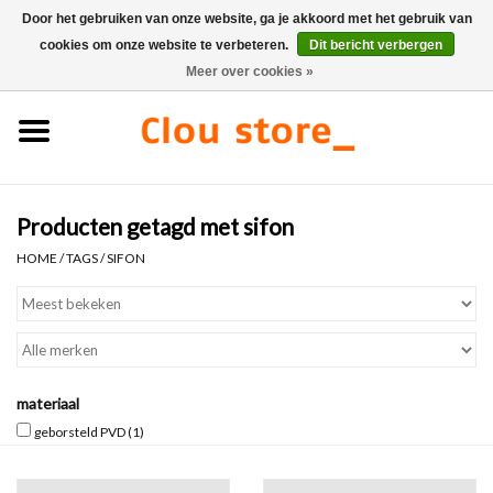
Door het gebruiken van onze website, ga je akkoord met het gebruik van
cookies om onze website te verbeteren.
Dit bericht verbergen
0 Artikelen - €0,00
Meer over cookies »
Home
Wastafels
Producten getagd met sifon
Fonteinsets
HOME
/
TAGS
/
SIFON
Fonteinen
Toiletten
materiaal
Kranen & afvoeren
geborsteld PVD
(1)
Meubels