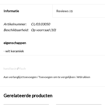
Informatie
Reviews
(0)
Artikelnummer:
CL/03.03050
Beschikbaarheid:
Op voorraad
(10)
eigenschappen
- wit keramiek
- met of zonder kraangat, of met voorbewerkt kraangat
- inclusief afvoerset, chroom
hand basin
/
Flush
- doorstroming afvoerset instelbaar
Aan verlanglijst toevoegen
/
Toevoegen om te vergelijken
/
Afdrukken
- afvoer met standaard (1 1/4") aansluiting voor sifon
- inclusief bevestiging
Gerelateerde producten
- exclusief sifon