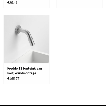
afvoerplug
- download
handleiding
€25,41
- download
onderhoudsinstructies
Freddo 11 fonteinkraan
kort, wandmontage
€165,77