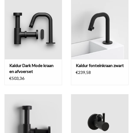
Compact, minimalistisch en ideaal voor kleine toiletruimtes. De
Flush fonteinen serie van Clou is speciaal ontworpen voor het
toilet en in zijn design volledig afgestemd op het gebruik in ruimtes
van beperkte omvang. De vorm, het ontwerp, de afmeting en de
prijs kloppen helemaal en zijn volledig in verhouding.
De Flush 5 toilet fontein is een compacte hoekfontein en daarmee
ideaal voor bijzonder kleine toiletruimtes.
Kaldur Dark Mode kraan
Kaldur fonteinkraan zwart
en afvoerset
€239,58
€503,36
speciale fonteinsifon
Clou heeft voor Flush een speciale Minisuk fonteinsifon
ontworpen in een kleinere afmeting om zo het compacte karakter
te versterken en het design gehalte hoog te houden. Zo blijft de
wc fontein helemaal in balans.