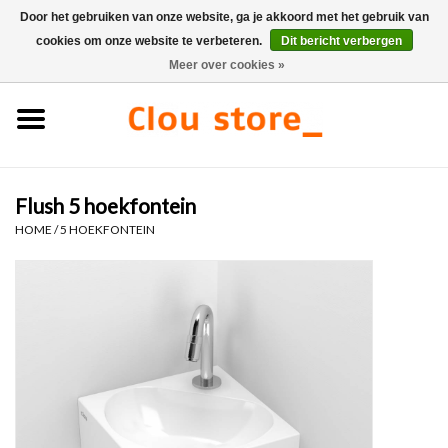
Door het gebruiken van onze website, ga je akkoord met het gebruik van
cookies om onze website te verbeteren.
Dit bericht verbergen
0 Artikelen - €0,00
Meer over cookies »
Home
Wastafels
Flush 5 hoekfontein
Fonteinsets
HOME
/
5 HOEKFONTEIN
Fonteinen
Toiletten
Kranen & afvoeren
Meubels