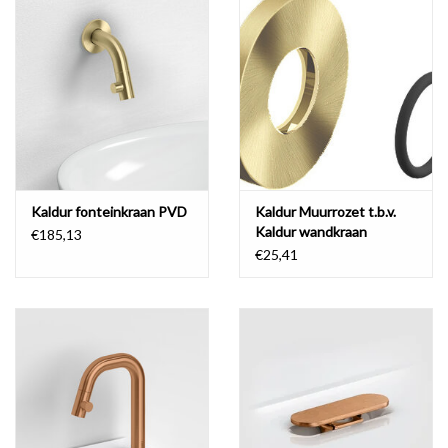
Spiegels
Badkamer accessoires
reserveonderdelen
Merken
Kaldur fonteinkraan PVD
Kaldur Muurrozet t.b.v.
Kaldur wandkraan
€185,13
€25,41