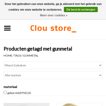
Door het gebruiken van onze website, ga je akkoord met het gebruik van
cookies om onze website te verbeteren.
Dit bericht verbergen
0 Artikelen - €0,00
Meer over cookies »
Home
Wastafels
Producten getagd met gunmetal
Fonteinsets
HOME
/
TAGS
/
GUNMETAL
Fonteinen
Toiletten
materiaal
Kranen & afvoeren
geborsteld PVD
(3)
Meubels