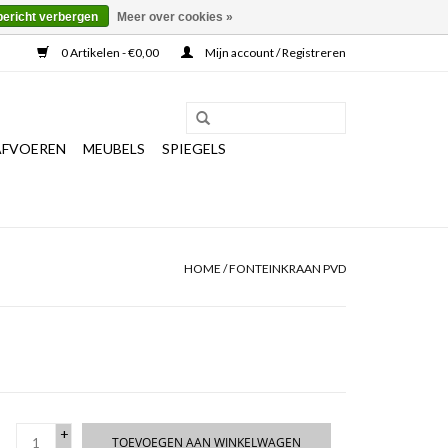
bericht verbergen
Meer over cookies »
0 Artikelen - €0,00
Mijn account / Registreren
AFVOEREN
MEUBELS
SPIEGELS
HOME
/
FONTEINKRAAN PVD
+
TOEVOEGEN AAN WINKELWAGEN