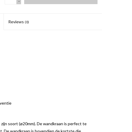
-
Reviews
(0)
eventie
 zijn soort (ø20mm). De wandkraan is perfect te
t. De wandkraan is bovendien de kortste die