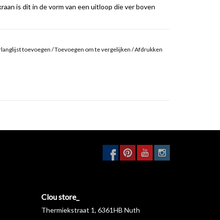
aan is dit in de vorm van een uitloop die ver boven
langlijst toevoegen
/
Toevoegen om te vergelijken
/
Afdrukken
. Kranen worden 100% getest op functioneren,
j u 10 jaar garantie op alle kranen.
hiervoor onze
klantenservice
.
Clou store_
Thermiekstraat 1, 6361HB Nuth