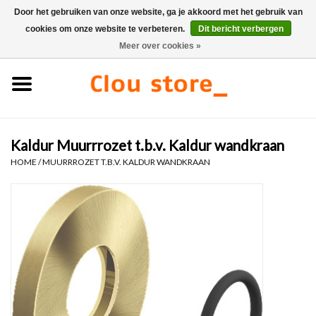
Door het gebruiken van onze website, ga je akkoord met het gebruik van
cookies om onze website te verbeteren.
Dit bericht verbergen
0 Artikelen - €0,00
Meer over cookies »
Home
Wastafels
Kaldur Muurrrozet t.b.v. Kaldur wandkraan
Fonteinsets
HOME
/
MUURRROZET T.B.V. KALDUR WANDKRAAN
Fonteinen
Toiletten
Kranen & afvoeren
Meubels