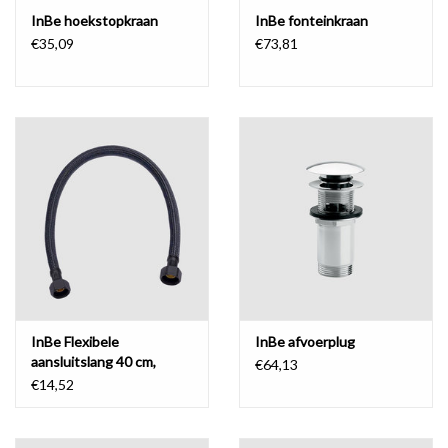
InBe hoekstopkraan
InBe fonteinkraan
€35,09
€73,81
InBe Flexibele
InBe afvoerplug
aansluitslang 40 cm,
€64,13
zwart
€14,52