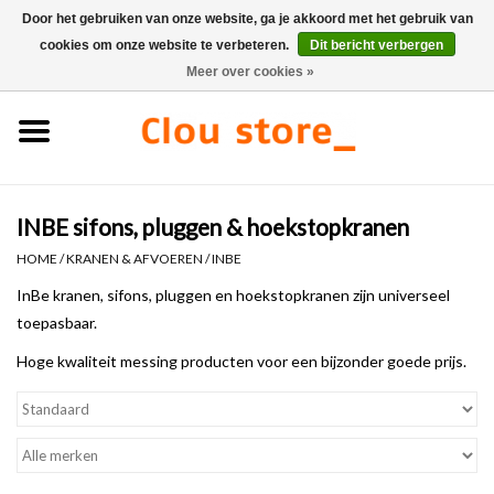
Door het gebruiken van onze website, ga je akkoord met het gebruik van
cookies om onze website te verbeteren.
Dit bericht verbergen
0 Artikelen - €0,00
Meer over cookies »
Home
Wastafels
INBE sifons, pluggen & hoekstopkranen
Fonteinsets
HOME
/
KRANEN & AFVOEREN
/
INBE
Fonteinen
InBe kranen, sifons, pluggen en hoekstopkranen zijn universeel
toepasbaar.
Toiletten
Hoge kwaliteit messing producten voor een bijzonder goede prijs.
Kranen & afvoeren
Meubels