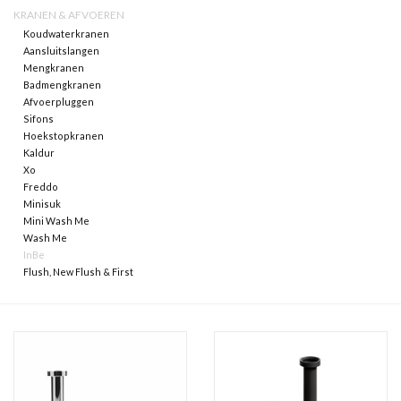
KRANEN & AFVOEREN
Koudwaterkranen
Spiegels
Aansluitslangen
Mengkranen
Badmengkranen
Badkamer accessoires
Afvoerpluggen
Sifons
Hoekstopkranen
reserveonderdelen
Kaldur
Xo
Merken
Freddo
Minisuk
Mini Wash Me
Wash Me
InBe
Flush, New Flush & First