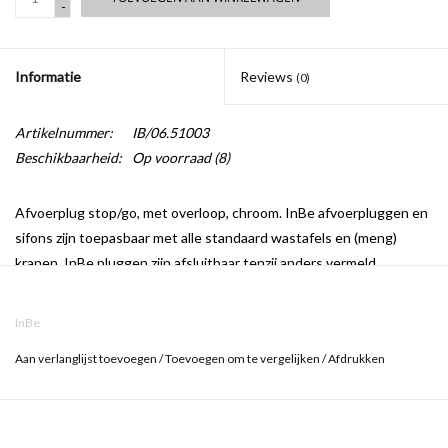
-
Informatie
Reviews
(0)
Artikelnummer:
IB/06.51003
Beschikbaarheid:
Op voorraad
(8)
Afvoerplug stop/go, met overloop, chroom. InBe afvoerpluggen en
sifons zijn toepasbaar met alle standaard wastafels en (meng)
kranen. InBe pluggen zijn afsluitbaar tenzij anders vermeld.
InBe
Aan verlanglijst toevoegen
/
Toevoegen om te vergelijken
/
Afdrukken