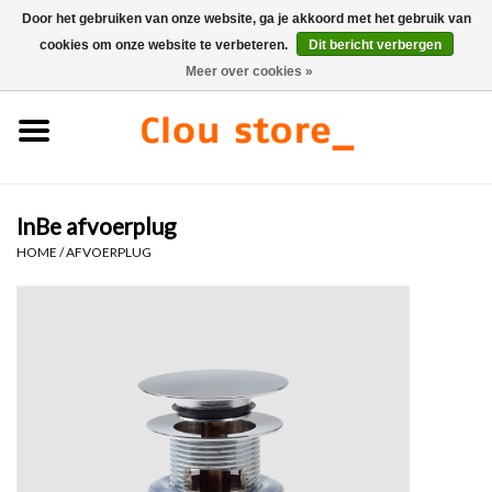
Door het gebruiken van onze website, ga je akkoord met het gebruik van
cookies om onze website te verbeteren.
Dit bericht verbergen
0 Artikelen - €0,00
Meer over cookies »
Home
Wastafels
InBe afvoerplug
Fonteinsets
HOME
/
AFVOERPLUG
Fonteinen
Toiletten
Kranen & afvoeren
Meubels