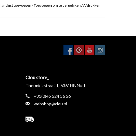
langlijst toevoegen
/
Toevoegen om te vergelijken
/
Afdrukken
Clou store_
Thermiekstraat 1, 6361HB Nuth
+31(0)45 524 56 56
webshop@clou.nl