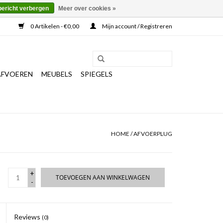
bericht verbergen
Meer over cookies »
0 Artikelen - €0,00
Mijn account / Registreren
AFVOEREN
MEUBELS
SPIEGELS
HOME
/
AFVOERPLUG
+
TOEVOEGEN AAN WINKELWAGEN
-
Reviews
(0)