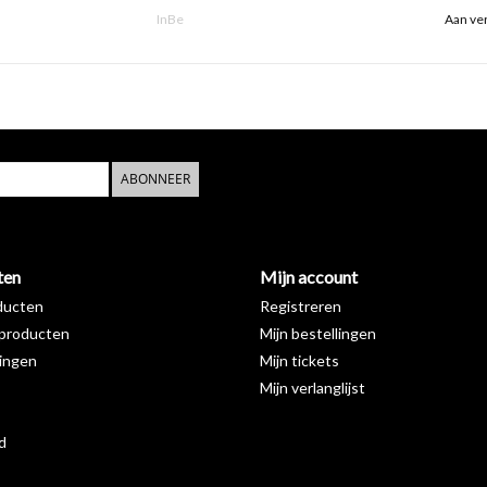
InBe
Aan ver
ABONNEER
ten
Mijn account
ducten
Registreren
producten
Mijn bestellingen
ingen
Mijn tickets
Mijn verlanglijst
d