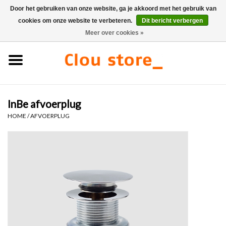
Door het gebruiken van onze website, ga je akkoord met het gebruik van
cookies om onze website te verbeteren.
Dit bericht verbergen
0 Artikelen - €0,00
Meer over cookies »
Home
Wastafels
InBe afvoerplug
Fonteinsets
HOME
/
AFVOERPLUG
Fonteinen
Toiletten
Kranen & afvoeren
Meubels