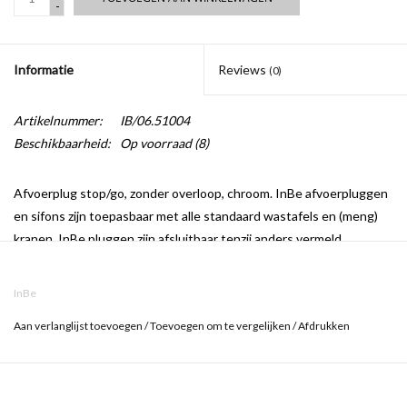
-
Informatie
Reviews
(0)
Artikelnummer:
IB/06.51004
Beschikbaarheid:
Op voorraad
(8)
Afvoerplug stop/go, zonder overloop, chroom. InBe afvoerpluggen
en sifons zijn toepasbaar met alle standaard wastafels en (meng)
kranen. InBe pluggen zijn afsluitbaar tenzij anders vermeld.
InBe
Aan verlanglijst toevoegen
/
Toevoegen om te vergelijken
/
Afdrukken