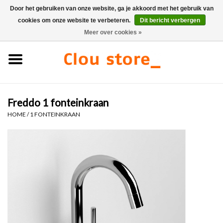
Door het gebruiken van onze website, ga je akkoord met het gebruik van
cookies om onze website te verbeteren.
Dit bericht verbergen
0 Artikelen - €0,00
Meer over cookies »
Home
Wastafels
Freddo 1 fonteinkraan
Fonteinsets
HOME
/
1 FONTEINKRAAN
Fonteinen
Toiletten
Kranen & afvoeren
Meubels