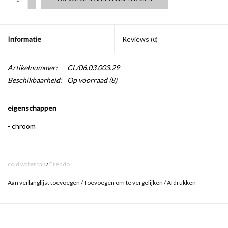
-
Informatie
Reviews
(0)
Artikelnummer:
CL/06.03.003.29
Beschikbaarheid:
Op voorraad
(8)
eigenschappen
- chroom
- met 360º draaibare uitloop
- hendel kan zowel links als rechts geplaatst worden
cold water tap
/
Freddo
- standaard aansluiting voor flexibele slangen (3/8")
Aan verlanglijst toevoegen
/
Toevoegen om te vergelijken
/
Afdrukken
Freddo betekent letterlijk ‘koud’ in het Italiaans. Daarmee is de link
met de Italiaanse ontwerper Walter Prezzavento, van wiens hand