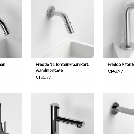
d.
wandmontage, korte variant,
rvs geb
chroom of rvs geborsteld.
NKELWAGEN
TOEVOEGEN AA
TOEVOEGEN AAN WINKELWAGEN
aan
Freddo 11 fonteinkraan kort,
Freddo 9 font
wandmontage
€143,99
€165,77
aan, met
Freddo 3 fonteinkraan, chroom.
Freddo 11 f
d, brons en
wandmontage,
TOEVOEGEN AAN WINKELWAGEN
ld PVD.
gebor
NKELWAGEN
TOEVOEGEN AA