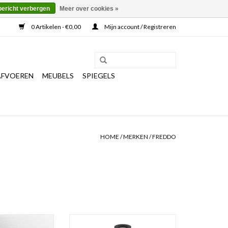
bericht verbergen
Meer over cookies »
0 Artikelen - €0,00
Mijn account / Registreren
AFVOEREN
MEUBELS
SPIEGELS
HOME
/
MERKEN
/
FREDDO
nkraan, chroom of
Perlator met kraanmond, chroom