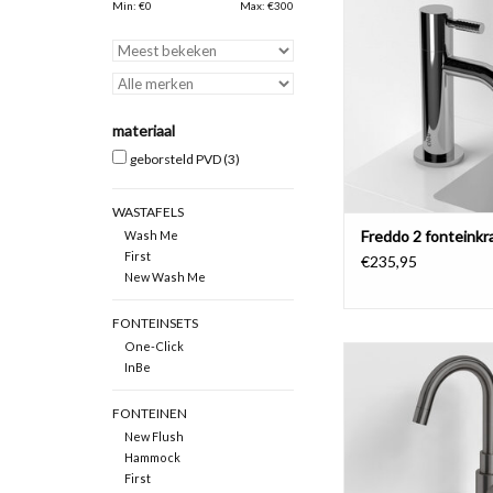
rvs geborstel
Min: €
0
Max: €
300
TOEVOEGEN AAN WI
materiaal
geborsteld PVD
(3)
WASTAFELS
Freddo 2 fonteinkr
Wash Me
First
€235,95
New Wash Me
FONTEINSETS
One-Click
Freddo 1 fonteinkr
InBe
draaibare uitloop, gou
gunmetal geborste
FONTEINEN
TOEVOEGEN AAN WI
New Flush
Hammock
First