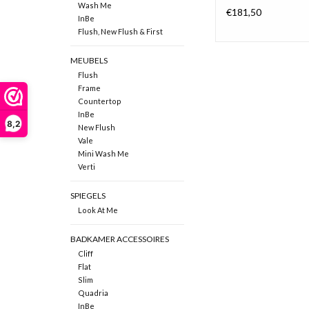
Wash Me
€181,50
InBe
Flush, New Flush & First
MEUBELS
Flush
Frame
Countertop
InBe
8,2
New Flush
Vale
Mini Wash Me
Verti
SPIEGELS
Look At Me
BADKAMER ACCESSOIRES
Cliff
Flat
Slim
Quadria
InBe