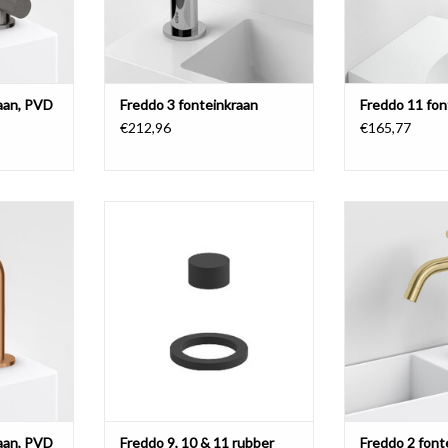
aan, PVD
Freddo 3 fonteinkraan
Freddo 11 fon
€212,96
€165,77
 goud, brons
Freddo 9, 10 & 11 rubber afsluiter
Freddo 2 font
teld PVD.
en O-ring, oud model
variant, in geb
(CL/06.03.00
NKELWAGEN
TOEVOEGEN AAN WINKELWAGEN
(CL/06.03.001.8
(CL/06.03
TOEVOEGEN AA
aan, PVD
Freddo 9, 10 & 11 rubber
Freddo 2 font