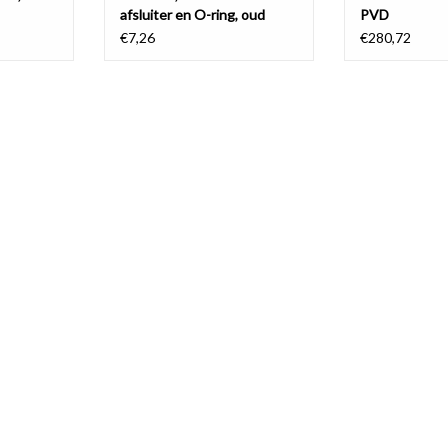
afsluiter en O-ring, oud
PVD
model
€7,26
€280,72