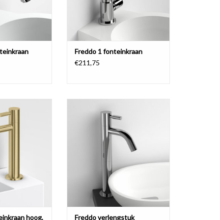
teinkraan
Freddo 1 fonteinkraan
€211,75
einkraan, hoge
Verlengstuk t.b.v. Freddo 2, 3 en 4
orsteld PVD goud
fonteinkraan, chroom of rvs
1.82.L), brons
geborsteld.
3.L ) of gunmetal
TOEVOEGEN AAN WINKELWAGEN
.001.84.L).
N WINKELWAGEN
einkraan hoog,
Freddo verlengstuk