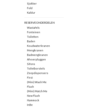
Sjokker
Fold
Kaldur
RESERVEONDERDELEN
Wastafels
Fonteinen
Toiletten
Baden
Koudwaterkranen
Mengkranen
Badmengkranen
Afvoerpluggen
Sifons
Toiletborstels
Zeepdispensers
First
(Mini) Wash Me
Flush
(Mini) Match Me
New Flush
Hammock
InBe