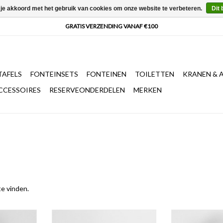
 je akkoord met het gebruik van cookies om onze website te verbeteren.
Dit 
AFELS
FONTEINSETS
FONTEINEN
TOILETTEN
KRANEN & 
CCESSOIRES
RESERVEONDERDELEN
MERKEN
te vinden.
, chroom of
Freddo 11 fonteinkraan,
Freddo 9 fontei