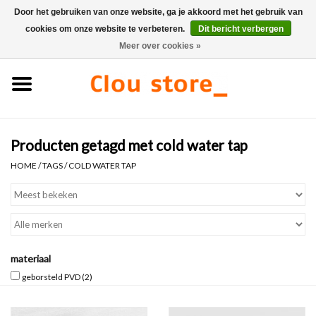
Door het gebruiken van onze website, ga je akkoord met het gebruik van
cookies om onze website te verbeteren.
Dit bericht verbergen
0 Artikelen - €0,00
Meer over cookies »
Home
Wastafels
Producten getagd met cold water tap
Fonteinsets
HOME
/
TAGS
/
COLD WATER TAP
Fonteinen
Toiletten
materiaal
Kranen & afvoeren
geborsteld PVD
(2)
Meubels