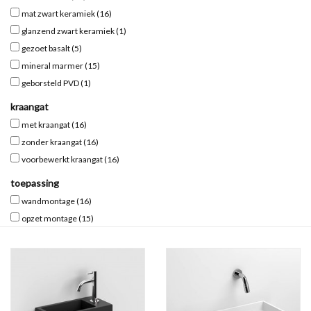
mat zwart keramiek
(16)
Spiegels
glanzend zwart keramiek
(1)
gezoet basalt
(5)
mineral marmer
(15)
Badkamer accessoires
geborsteld PVD
(1)
kraangat
reserveonderdelen
met kraangat
(16)
zonder kraangat
(16)
Merken
voorbewerkt kraangat
(16)
toepassing
wandmontage
(16)
opzet montage
(15)