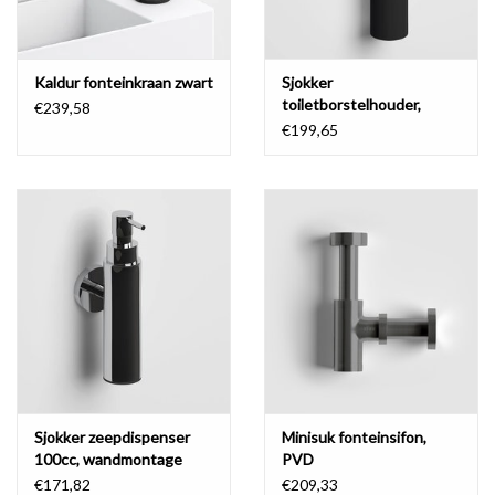
Kaldur fonteinkraan zwart
Sjokker
toiletborstelhouder,
€239,58
wandmontage
€199,65
Sjokker zeepdispenser
Minisuk fonteinsifon,
100cc, wandmontage
PVD
€171,82
€209,33