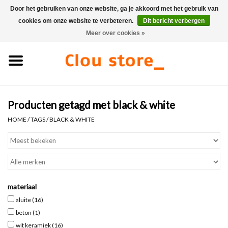
Door het gebruiken van onze website, ga je akkoord met het gebruik van
cookies om onze website te verbeteren.
Dit bericht verbergen
0 Artikelen - €0,00
Meer over cookies »
Home
Wastafels
Producten getagd met black & white
Fonteinsets
HOME
/
TAGS
/
BLACK & WHITE
Fonteinen
Toiletten
materiaal
Kranen & afvoeren
aluite
(16)
beton
(1)
Meubels
wit keramiek
(16)