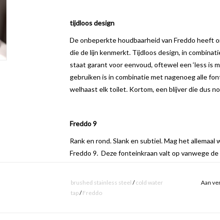
tijdloos design
De onbeperkte houdbaarheid van Freddo heeft o
die de lijn kenmerkt. Tijdloos design, in combina
staat garant voor eenvoud, oftewel een ‘less is m
gebruiken is in combinatie met nagenoeg alle fo
welhaast elk toilet. Kortom, een blijver die dus n
Freddo 9
Rank en rond. Slank en subtiel. Mag het allemaal w
Freddo 9. Deze fonteinkraan valt op vanwege de 
bedieningsknop van de kraan is weggewerkt in de 
brushed stainless steel
/
cold water
Aan ver
tap
/
Freddo
duurzame kwaliteit
Freddo fonteinkranen hebben een keramisch binn