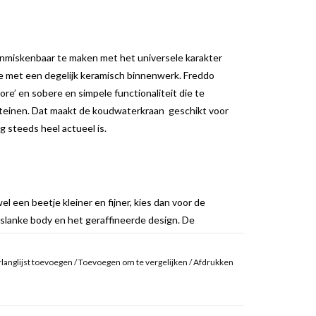
nmiskenbaar te maken met het universele karakter
tie met een degelijk keramisch binnenwerk. Freddo
ore’ en sobere en simpele functionaliteit die te
nteinen. Dat maakt de koudwaterkraan geschikt voor
og steeds heel actueel is.
el een beetje kleiner en fijner, kies dan voor de
slanke body en het geraffineerde design. De
uitloop, waardoor andere extra’s overbodig zijn.
langlijst toevoegen
/
Toevoegen om te vergelijken
/
Afdrukken
enwerk. Dit wordt ook wel gezien als een van de