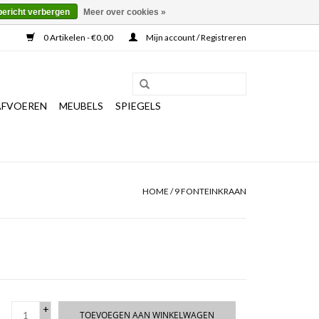
bericht verbergen
Meer over cookies »
0 Artikelen - €0,00
Mijn account / Registreren
AFVOEREN
MEUBELS
SPIEGELS
HOME
/
9 FONTEINKRAAN
+
TOEVOEGEN AAN WINKELWAGEN