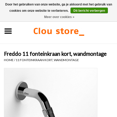
Door het gebruiken van onze website, ga je akkoord met het gebruik van
cookies om onze website te verbeteren.
Dit bericht verbergen
0 Artikelen - €0,00
Meer over cookies »
Home
Wastafels
Freddo 11 fonteinkraan kort, wandmontage
Fonteinsets
HOME
/
11 FONTEINKRAAN KORT, WANDMONTAGE
Fonteinen
Toiletten
Kranen & afvoeren
Meubels