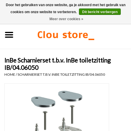
Door het gebruiken van onze website, ga je akkoord met het gebruik van
cookies om onze website te verbeteren.
Dit bericht verbergen
0 Artikelen - €0,00
Meer over cookies »
Home
Wastafels
InBe Scharnierset t.b.v. InBe toiletzitting
Fonteinsets
IB/04.06050
HOME
/
SCHARNIERSET T.B.V. INBE TOILETZITTING IB/04.06050
Fonteinen
Toiletten
Kranen & afvoeren
Meubels