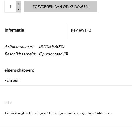
+
TOEVOEGEN AAN WINKELWAGEN
-
Informatie
Reviews
(0)
Artikelnummer:
IB/1055.4000
Beschikbaarheid:
Op voorraad
(8)
eigenschappen:
- chroom
- kunststof
- vervangbaar
InBe
Aan verlanglijst toevoegen
/
Toevoegen om te vergelijken
/
Afdrukken
reserveonderdeel voor toiletzitting
Deze scharnierset wordt standaard geleverd bij de InBe