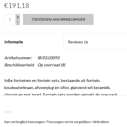
€191,18
+
TOEVOEGEN AAN WINKELWAGEN
-
Informatie
Reviews
(0)
Artikelnummer:
IB/03.03093
Beschikbaarheid:
Op voorraad
(8)
InBe fonteinen en fontein sets, bestaande uit fontein,
koudwaterkraan, afvoerplug en sifon, glanzend wit keramiek,
chroom en mat zwart. Fontein sets worden verpakt als one-pack.
InBe
Aan verlanglijst toevoegen
/
Toevoegen om te vergelijken
/
Afdrukken