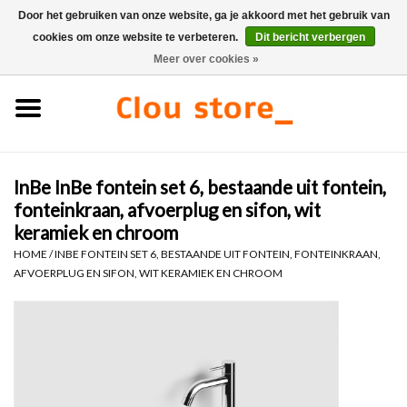
Door het gebruiken van onze website, ga je akkoord met het gebruik van
cookies om onze website te verbeteren.
Dit bericht verbergen
0 Artikelen - €0,00
Meer over cookies »
Home
Wastafels
InBe InBe fontein set 6, bestaande uit fontein,
Fonteinsets
fonteinkraan, afvoerplug en sifon, wit
keramiek en chroom
Fonteinen
HOME
/
INBE FONTEIN SET 6, BESTAANDE UIT FONTEIN, FONTEINKRAAN,
AFVOERPLUG EN SIFON, WIT KERAMIEK EN CHROOM
Toiletten
Kranen & afvoeren
Meubels