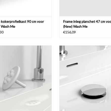
 kokerprofielkast 90 cm voor
Frame inleg planchet 47 cm vo
) Wash Me
(New) Wash Me
30
€156,09
Wash Me afvoerplug voor wastafel
afdekkapje , chroom of rvs gebors
 Me waterstop tbv afvoerplug voor
wastafels, gekleurd silicone.
TOEVOEGEN AAN WINKELWA
EVOEGEN AAN WINKELWAGEN