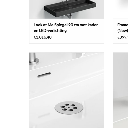
Look at Me Spiegel 90 cm met kader
Frame
en LED-verlichting
(New
€1.016,40
€399,
Wash Me afvoerplug voor wastafels, zonder
Wash
afdekkapje, chroom of rvs geborsteld.
TOEVOEGEN AAN WINKELWAGEN
TO