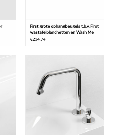
or
First grote ophangbeugels t.b.v. First
wastafelplanchetten en Wash Me
wastafels
€234,74
s, met
Kaldur staande 2-gats mengkraan, chroom,
teld.
rechts of links
GEN
TOEVOEGEN AAN WINKELWAGEN