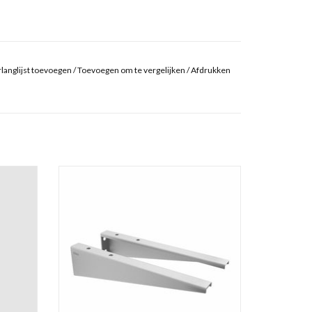
langlijst toevoegen
/
Toevoegen om te vergelijken
/
Afdrukken
ar in
grote ophangbeugels t.b.v. First
Frame
wastafelplanchetten en Wash Me wastafels,
sh Me
geborsteld rvs
TOEVOEGEN AAN WINKELWAGEN
GEN