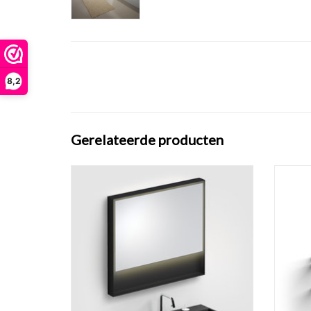
8,2
Gerelateerde producten
Look at Me spiegel met glasplaat, mat kader,
Frame k
met LED-verlichting, 2700K warm licht, met
wastaf
ophangsysteem. IP44. LED-strips zijn
bodem. M
vervangbaar.
vers
TOEVOEGEN AAN WINKELWAGEN
TO