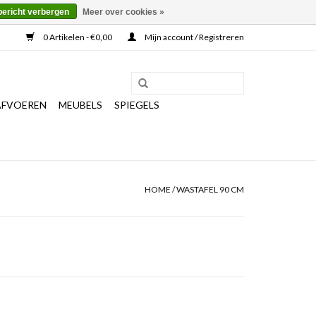
bericht verbergen
Meer over cookies »
0 Artikelen - €0,00
Mijn account / Registreren
AFVOEREN
MEUBELS
SPIEGELS
HOME
/
WASTAFEL 90 CM