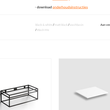
- download
onderhoudsinstructies
black & white
/
matt black
/
washbasin
Aan ver
/
Wash Me
okerprofiel kast t.b.v. (New) Wash Me
Mat wit aluite planchet verkrijgba
els, mat zwart gepoedercoat. Zonder
verschillende afmetingen voor 
at wit aluite planchet verkrijgbaar in
kokerprofiel kast t.b.v. (New) Wa
chillende afmetingen. Bevestiging
wastafels.
inbegrepen.
TOEVOEGEN AAN WINKELWA
EVOEGEN AAN WINKELWAGEN