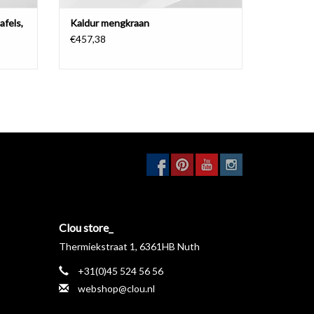
fels,
Kaldur mengkraan
€457,38
Clou store_
Thermiekstraat 1, 6361HB Nuth
+31(0)45 524 56 56
webshop@clou.nl