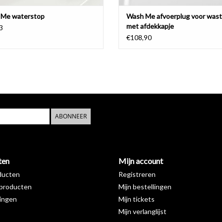
Me waterstop
Wash Me afvoerplug voor wasta
met afdekkapje
3
€108,90
ABONNEER
ten
Mijn account
ducten
Registreren
producten
Mijn bestellingen
ingen
Mijn tickets
Mijn verlanglijst