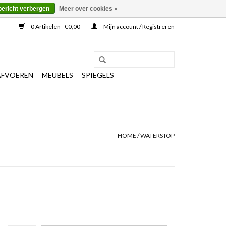
bericht verbergen
Meer over cookies »
0 Artikelen - €0,00
Mijn account / Registreren
AFVOEREN
MEUBELS
SPIEGELS
HOME
/
WATERSTOP