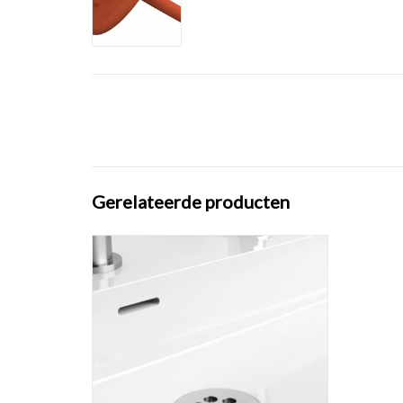
Gerelateerde producten
Wash Me afvoerplug voor wastafels, zonder
afdekkapje, chroom of rvs geborsteld.
TOEVOEGEN AAN WINKELWAGEN