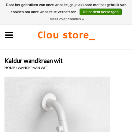
Door het gebruiken van onze website, ga je akkoord met het gebruik van
cookies om onze website te verbeteren.
Dit bericht verbergen
0 Artikelen - €0,00
Meer over cookies »
Home
Wastafels
Kaldur wandkraan wit
Fonteinsets
HOME
/
WANDKRAAN WIT
Fonteinen
Toiletten
Kranen & afvoeren
Meubels