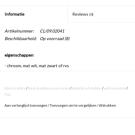
Informatie
Reviews
(0)
Artikelnummer:
CL/09.02041
Beschikbaarheid:
Op voorraad
(8)
eigenschappen
- chroom, mat wit, mat zwart of rvs
- inclusief bevestigingsset
- borstelkop en volledige borstel als reserveonderdeel beschikbaar
black & white
/
black & white accessories
/
toilet brush holder
/
wall mounted
/
via
info@clou.nl
Flat
Aan verlanglijst toevoegen
/
Toevoegen om te vergelijken
/
Afdrukken