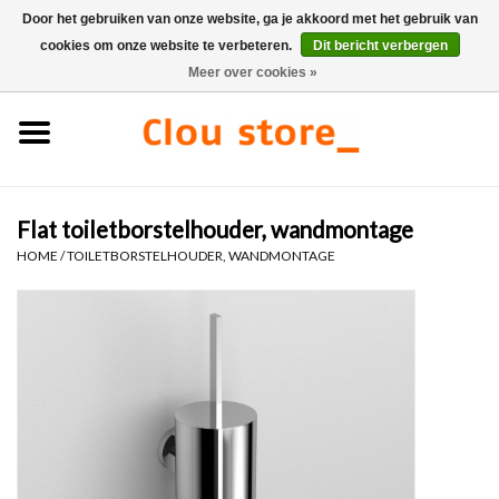
Door het gebruiken van onze website, ga je akkoord met het gebruik van
cookies om onze website te verbeteren.
Dit bericht verbergen
0 Artikelen - €0,00
Meer over cookies »
Home
Wastafels
Flat toiletborstelhouder, wandmontage
Fonteinsets
HOME
/
TOILETBORSTELHOUDER, WANDMONTAGE
Fonteinen
Toiletten
Kranen & afvoeren
Meubels