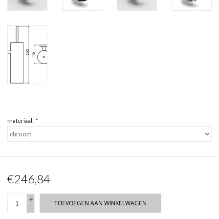
materiaal:
*
€246,84
+
TOEVOEGEN AAN WINKELWAGEN
-