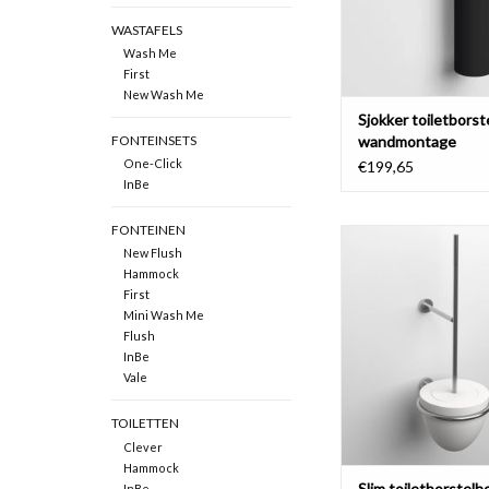
WASTAFELS
Wash Me
First
New Wash Me
Sjokker toiletborst
wandmontage
FONTEINSETS
One-Click
€199,65
InBe
FONTEINEN
Slim toiletborstel
New Flush
wandmontage, rvs gebo
Hammock
wit aluite en wit s
First
TOEVOEGEN AAN WI
Mini Wash Me
Flush
InBe
Vale
TOILETTEN
Clever
Hammock
Slim toiletborstelh
InBe