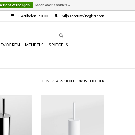
bericht verbergen
Meer over cookies »
0 Artikelen - €0,00
Mijn account / Registreren
AFVOEREN
MEUBELS
SPIEGELS
HOME
/
TAGS
/
TOILET BRUSH HOLDER
orstelhouder,
Sjokker toiletborstelhouder,
ge, chroom.
vrijstaand
N WINKELWAGEN
TOEVOEGEN AAN WINKELWAGEN