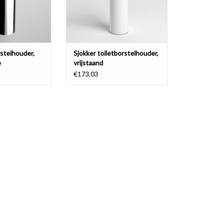
rstelhouder,
Sjokker toiletborstelhouder,
e
vrijstaand
€173,03