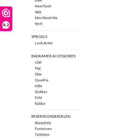
InBe
New Flush
Vale
Mini Wash Me
Verti
8,2
SPIEGELS
Look At Me
BADKAMER ACCESSOIRES
Cliff
Flat
Slim
Quadria
InBe
Sjokker
Fold
Kaldur
RESERVEONDERDELEN
Wastafels
Fonteinen
Toiletten