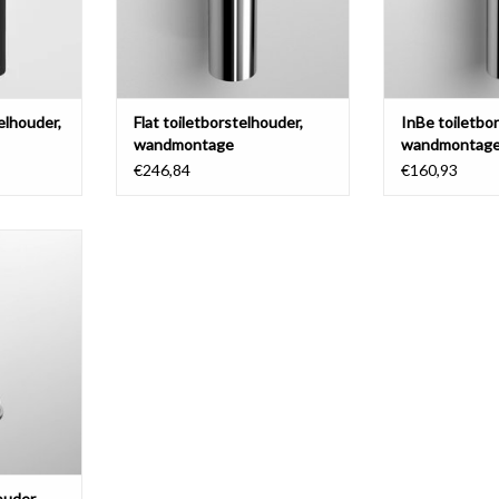
elhouder,
Flat toiletborstelhouder,
InBe toiletbo
wandmontage
wandmontag
€246,84
€160,93
houder,
rsteld, mat
ilicone
NKELWAGEN
ouder,