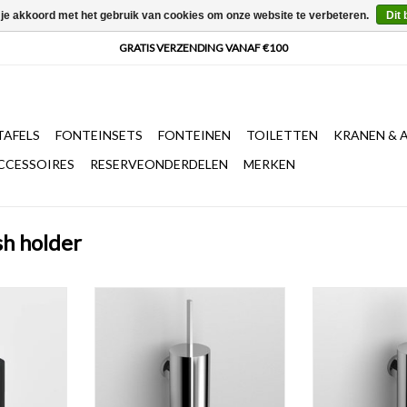
 je akkoord met het gebruik van cookies om onze website te verbeteren.
Dit 
AFELS
FONTEINSETS
FONTEINEN
TOILETTEN
KRANEN & 
CCESSOIRES
RESERVEONDERDELEN
MERKEN
sh holder
elhouder,
Flat toiletborstelhouder,
InBe toiletb
ge
wandmontage
wandmonta
NKELWAGEN
TOEVOEGEN AAN WINKELWAGEN
TOEVOEGEN AA