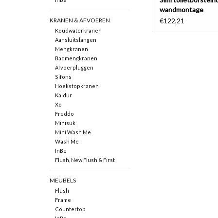
wandmontage
KRANEN & AFVOEREN
€122,21
Koudwaterkranen
Aansluitslangen
Mengkranen
Badmengkranen
Afvoerpluggen
Sifons
Hoekstopkranen
Kaldur
Xo
Freddo
Minisuk
Mini Wash Me
Wash Me
InBe
Flush, New Flush & First
MEUBELS
Flush
Frame
Countertop