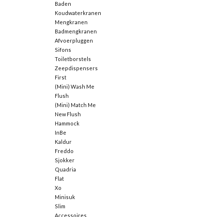
Baden
Koudwaterkranen
Mengkranen
Badmengkranen
Afvoerpluggen
Sifons
Toiletborstels
Zeepdispensers
First
(Mini) Wash Me
Flush
(Mini) Match Me
New Flush
Hammock
InBe
Kaldur
Freddo
Sjokker
Quadria
Flat
Xo
Minisuk
Slim
Accessoires