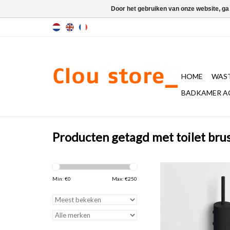
Door het gebruiken van onze website, ga
HOME
WAST
BADKAMER A
Producten getagd met toilet bru
Sjokker toiletborst
wandmonta
Min: €
0
Max: €
250
TOEVOEGEN AAN WI