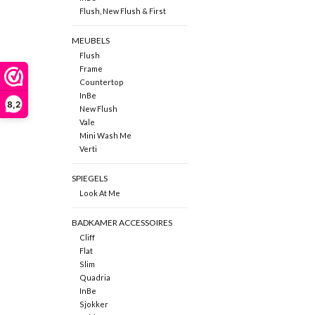
Flush, New Flush & First
MEUBELS
Flush
Frame
Countertop
InBe
8,2
New Flush
Vale
Mini Wash Me
Verti
SPIEGELS
Look At Me
BADKAMER ACCESSOIRES
Cliff
Flat
Slim
Quadria
InBe
Sjokker