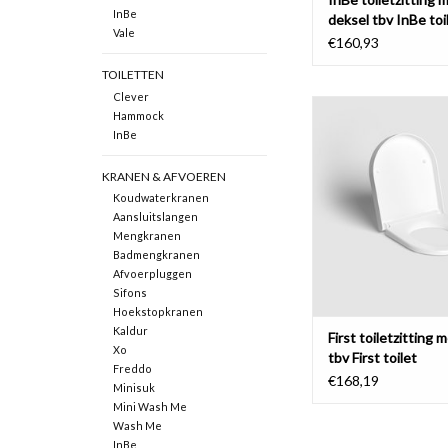
InBe
deksel tbv InBe toi
Vale
€160,93
TOILETTEN
Clever
Zitting met soft-
Hammock
InBe
TOEVOEGEN AAN WI
KRANEN & AFVOEREN
Koudwaterkranen
Aansluitslangen
Mengkranen
Badmengkranen
Afvoerpluggen
Sifons
Hoekstopkranen
Kaldur
First toiletzitting 
Xo
tbv First toilet
Freddo
€168,19
Minisuk
Mini Wash Me
Wash Me
InBe