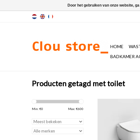
Door het gebruiken van onze website, ga
HOME
WAST
BADKAMER A
Producten getagd met toilet
Hammock wandtoile
inclusief dunne zitting
Min: €
0
Max: €
600
soft closing en quic
systeem, glanzend wi
Artikel bestaat 
artikelnummers. Be
inbegrepen