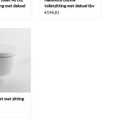
ing met deksel
toiletzitting met deksel tbv
(New) Hammock toilet
€194,81
t met zitting en
p, met soft-close
e, wit keramiek.
N WINKELWAGEN
et met zitting