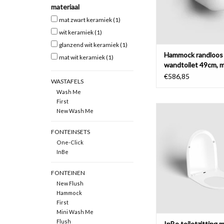
materiaal
TOEVOEGEN AAN WI
mat zwart keramiek
(1)
wit keramiek
(1)
glanzend wit keramiek
(1)
Hammock randloos
mat wit keramiek
(1)
wandtoilet 49cm, 
dunne zitting met 
€586,85
WASTAFELS
Wash Me
First
Toiletzitting met deks
New Wash Me
toilet met soft-close
release
FONTEINSETS
One-Click
TOEVOEGEN AAN WI
InBe
FONTEINEN
New Flush
Hammock
First
Mini Wash Me
Flush
InBe toiletzitting 