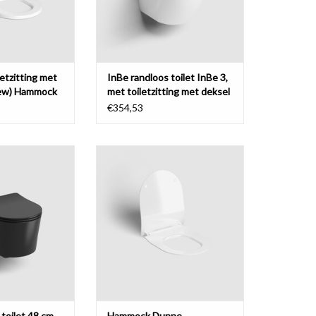
tzitting met
InBe randloos toilet InBe 3,
New) Hammock
met toiletzitting met deksel
€354,53
wandtoilet, met
Dunne zitting met soft-close en
et deksel, soft-
quick-release systeem.
 mat zwart of mat
TOEVOEGEN AAN WINKELWAGEN
. Bevestiging
repen.
N WINKELWAGEN
toilet 48 cm,
Hammock Dunne