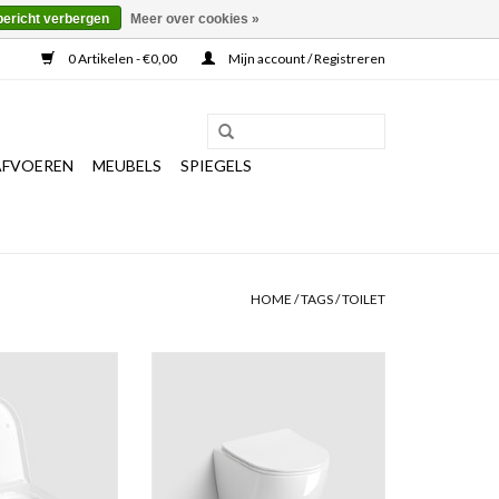
bericht verbergen
Meer over cookies »
0 Artikelen - €0,00
Mijn account / Registreren
AFVOEREN
MEUBELS
SPIEGELS
HOME
/
TAGS
/
TOILET
t deksel tbv (New)
InBe randloos wandtoilet, met
met soft-close en
toiletzitting met deksel, soft-
release
closing en quick release systeem,
glanzend wit keramiek. Bevestiging
N WINKELWAGEN
inbegrepen.
TOEVOEGEN AAN WINKELWAGEN