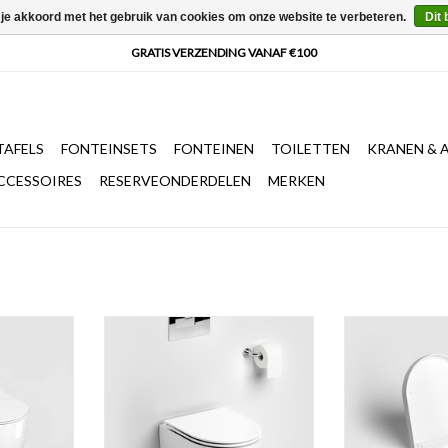
 je akkoord met het gebruik van cookies om onze website te verbeteren.
Dit 
AFELS
FONTEINSETS
FONTEINEN
TOILETTEN
KRANEN & 
CCESSOIRES
RESERVEONDERDELEN
MERKEN
t, 49cm,
InBe randloos wandtoilet, met
Toiletzitting me
 met deksel,
toiletzitting met deksel, soft-
Hammock toilet 
k release
closing systeem, glanzend wit
quick-
t keramiek.
keramiek. Bevestiging inbegrepen.
TOEVOEGEN AA
uit 2
TOEVOEGEN AAN WINKELWAGEN
vestiging
.