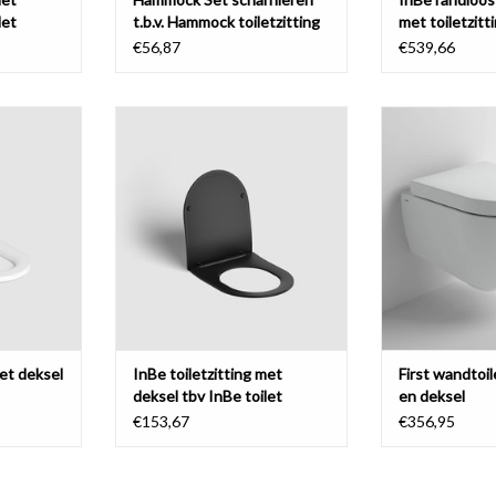
let
t.b.v. Hammock toiletzitting
met toiletzitt
€56,87
€539,66
close.
Toiletzitting met deksel tbv InBe
First wandtoile
toilet met soft-close en quick-
deksel, 48cm die
NKELWAGEN
release
en quick-releas
TOEVOEGEN AAN WINKELWAGEN
TOEVOEGEN AA
met deksel
InBe toiletzitting met
First wandtoil
deksel tbv InBe toilet
en deksel
€153,67
€356,95