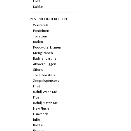
Fold
Kaldur
RESERVEONDERDELEN
Wastafels
Fonteinen
Toiletten
Baden
Koudwaterkranen
Mengkranen
Badmengkranen
Afvoerpluggen
Sifons
Toiletborstels
Zeepdispensers
First
(Mini) Wash Me
Flush
(Mini) Match Me
New Flush
Hammock
InBe
Kaldur
Freddo