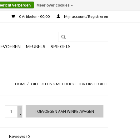
bericht verbergen
Meer over cookies »
0 Artikelen - €0,00
Mijn account / Registreren
AFVOEREN
MEUBELS
SPIEGELS
HOME
/
TOILETZITTING MET DEKSEL TBV FIRST TOILET
+
TOEVOEGEN AAN WINKELWAGEN
-
Reviews
(0)