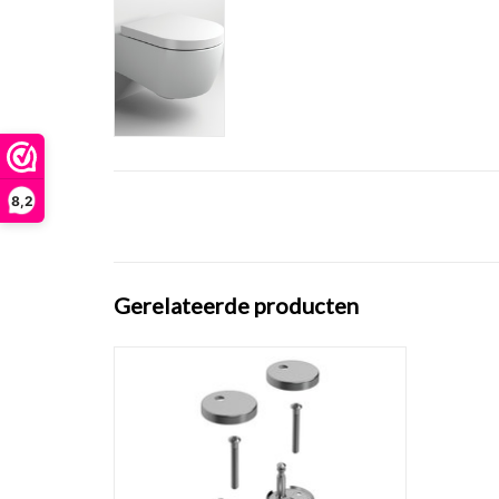
8,2
Gerelateerde producten
Set scharnieren t.b.v. First toiletzitting
CL/04.06030
TOEVOEGEN AAN WINKELWAGEN