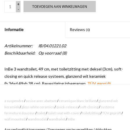
+
TOEVOEGEN AAN WINKELWAGEN
-
Informatie
Reviews
(0)
Artikelnummer:
IB/04.01221.02
Beschikbaarheid:
Op voorraad
(8)
InBe 3 wandtoilet, 49 cm, met toiletzitting met deksel (3cm), soft-
closing en quick release systeem, glanzend wit keramiek
(b.36xd.49xh.38 cm). Bevestiging inbegrepen.
TÜV geprüft.
à suspendre
/
assise avec abattant
/
céramique blanc brillant
/
glanzend wit
keramiek
/
gloss white ceramics
/
quick-release
/
soft-closing
/
système
fermeture douceur
/
toilet
/
toilet seat with cover
/
toiletzitting
/
TÜV geprüft
/
wall mounted
/
wandmodel
/
wandtoilet
/
InBe
Aan verlanglijst toevoegen
/
Toevoegen om te vergelijken
/
Afdrukken