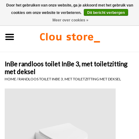
Door het gebruiken van onze website, ga je akkoord met het gebruik van
cookies om onze website te verbeteren.
Dit bericht verbergen
0 Artikelen - €0,00
Meer over cookies »
Home
Wastafels
InBe randloos toilet InBe 3, met toiletzitting
Fonteinsets
met deksel
HOME
/
RANDLOOS TOILET INBE 3, MET TOILETZITTING MET DEKSEL
Fonteinen
Toiletten
Kranen & afvoeren
Meubels