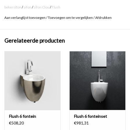
- standaard aansluiting (1 1/4") voor afvoerplug
bekersifon
/
sifon
/
sifon Clou
/
Flush
Aan verlanglijst toevoegen
/
Toevoegen om te vergelijken
/
Afdrukken
Deze universele bekersifon wordt speciaal geleverd voor de Flush
6 fontein. Deze afgeronde sifon versterkt het ontwerp van de
Flush 6 fontein zodat de rondingen behouden worden.
Gerelateerde producten
doel: geurtjes voorkomen
De sifon zorgt ervoor dat lucht uit de afvoerleidingen niet kan
terugstromen door de afvoer van de fontein en zo een
onaangename geur kan verspreiden. Daarom spreekt men ook wel
van een stankafsluiter.
eenvoudig onderhoud
Flush 6 fontein
Flush 6 fonteinset
De sifon reinigen is heel eenvoudig door de bodem los te
€508,20
€981,31
schroeven. Het is niet nodig om de sifon te demonteren om deze