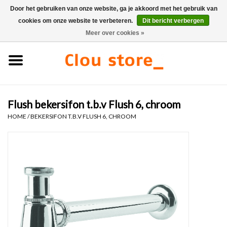
Door het gebruiken van onze website, ga je akkoord met het gebruik van
cookies om onze website te verbeteren.
Dit bericht verbergen
0 Artikelen - €0,00
Meer over cookies »
Home
Wastafels
Flush bekersifon t.b.v Flush 6, chroom
Fonteinsets
HOME
/
BEKERSIFON T.B.V FLUSH 6, CHROOM
Fonteinen
Toiletten
Kranen & afvoeren
Meubels