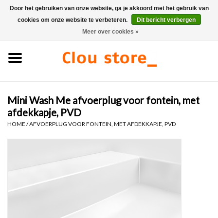
Door het gebruiken van onze website, ga je akkoord met het gebruik van
cookies om onze website te verbeteren.
Dit bericht verbergen
0 Artikelen - €0,00
Meer over cookies »
Home
Wastafels
Mini Wash Me afvoerplug voor fontein, met
Fonteinsets
afdekkapje, PVD
HOME
/
AFVOERPLUG VOOR FONTEIN, MET AFDEKKAPJE, PVD
Fonteinen
Toiletten
Kranen & afvoeren
Meubels