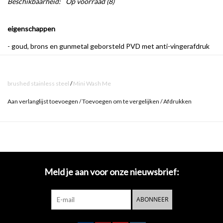
Beschikbaarheid:
Op voorraad
(8)
eigenschappen
- goud, brons en gunmetal geborsteld PVD met anti-vingerafdruk
coating
- ook verkrijgbaar in chroom
(.40)
, geborsteld rvs
(.41)
, mat wit
(.20)
brushed stainless steel
/
Mini Wash Me
en mat zwart
(.21)
Aan verlanglijst toevoegen
/
Toevoegen om te vergelijken
/
Afdrukken
- niet afsluitbaar
- standaard aansluiting (1 1/4")
Eenvoud en rank. Luxe met strakke rechte lijnen. Topkwaliteit van
Clou. Mini Wash Me afvoerpluggen tonen waar kleine details groot
Meld je aan voor onze nieuwsbrief:
in kunnen zijn. Het design is in zijn minimalisme een subtiel detail op
vrijwel elk toilet.
ABONNEER