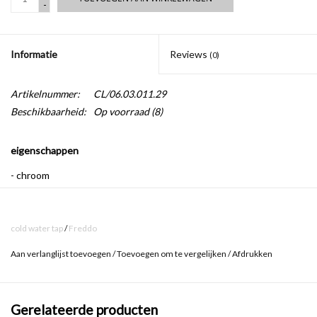
-
Informatie
Reviews
(0)
Artikelnummer:
CL/06.03.011.29
Beschikbaarheid:
Op voorraad
(8)
eigenschappen
- chroom
- standaard aansluiting voor flexibele slangen (3/8")
cold water tap
/
Freddo
Freddo betekent letterlijk ‘koud’ in het Italiaans. Daarmee is de link
Aan verlanglijst toevoegen
/
Toevoegen om te vergelijken
/
Afdrukken
met de Italiaanse ontwerper Walter Prezzavento, van wiens hand
deze fonteinkraan komt, al snel gelegd. Maar dat is niet de enige
link, want Freddo is er bovendien uitsluitend als koudwaterkraan
Gerelateerde producten