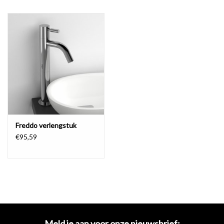
en daarmee dus met name geschikt voor een toiletruimte.
tijdloos design
De onbeperkte houdbaarheid van Freddo heeft onmiskenbaar te
maken met het universele karakter die de lijn kenmerkt. Tijdloos
design, in combinatie met een degelijk keramisch binnenwerk.
Freddo staat garant voor eenvoud, oftewel een ‘less is more’ en
sobere en simpele functionaliteit die te gebruiken is in combinatie
met nagenoeg alle fonteinen. Dat maakt de koudwaterkraan
Freddo verlengstuk
geschikt voor welhaast elk toilet. Kortom, een blijver die dus nog
€95,59
steeds heel actueel is.
Freddo 3
Recht toe, recht aan. No nonsense en functionaliteit in de meest
zuivere vorm. De Freddo 3 is een van de basis ontwerpen en dankzij
het tijdloze karakter een absolute blijver. Door het rechte ontwerp,
Meld je aan voor onze nieuwsbrief: