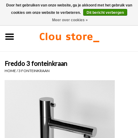
Door het gebruiken van onze website, ga je akkoord met het gebruik van
cookies om onze website te verbeteren.
Dit bericht verbergen
0 Artikelen - €0,00
Meer over cookies »
Home
Wastafels
Freddo 3 fonteinkraan
Fonteinsets
HOME
/
3 FONTEINKRAAN
Fonteinen
Toiletten
Kranen & afvoeren
Meubels