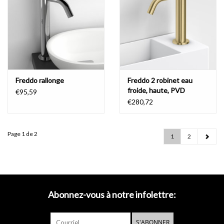
Freddo rallonge
Freddo 2 robinet eau
froide, haute, PVD
€95,59
€280,72
Page 1 de 2
1
2
Abonnez-vous à notre infolettre:
S'ABONNER