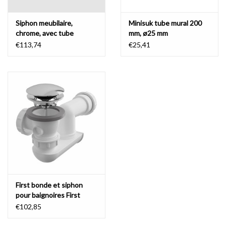
Siphon meubilaire,
Minisuk tube mural 200
chrome, avec tube
mm, ø25 mm
d'évacuation flexible
€113,74
€25,41
First bonde et siphon
pour baignoires First
€102,85