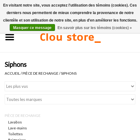
En visitant notre site, vous acceptez l'utilisation des témoins (cookies). Ces
derniers nous permettent de mieux comprendre la provenance de notre
0 Articles - €0,00
clientèle et son utilisation de notre site, en plus d'en améliorer les fonctions.
Masquer ce message
En savoir plus sur les témoins (cookies) »
Accueil
Lavabos
Siphons
Ensembles de lave-mains
ACCUEIL
/
PIÈCE DE RECHANGE
/
SIPHONS
Lave-mains
Toilettes
PIÈCE DE RECHANGE
Robinets & vidanges
Lavabos
Lave-mains
Toilettes
Meubles
Baignoires