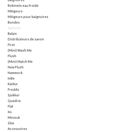
Robinets eau froide
Mitigeurs
Miroirs
Mitigeurs pour baignoires
Bondes
Siphons
Accessoires de salle de bain
Balais
Distributeurs de savon
First
pièce de rechange
(Mini) Wash Me
Flush
Marques
(Mini) Match Me
New Flush
Hammock
InBe
Kaldur
Freddo
Sjokker
Quadria
Flat
Xo
Minisuk
Slim
Accessoires