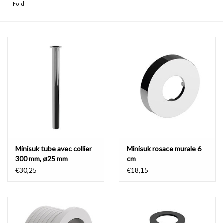
Fold
Minisuk tube avec collier
Minisuk rosace murale 6
300 mm, ø25 mm
cm
€30,25
€18,15